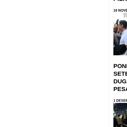
16 NOV
PON
SET
DUG
PES
1 DESE