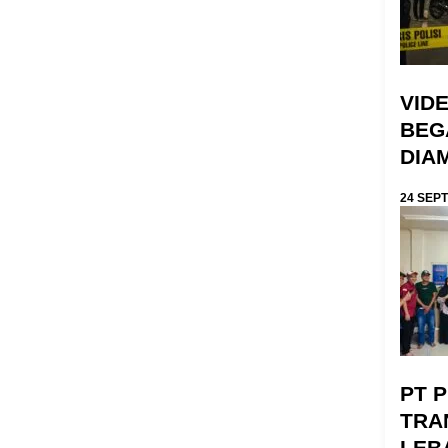
VID
BEGA
DIA
24 SEP
PT 
TRA
LEB