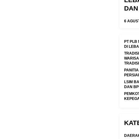
DAN
6 AGUS
PT PLB
DI LEB
TRADIS
WARISA
TRADIS
PANITI
PERSIAP
LSIM B
DAN BP
PEMKOT
KEPEGA
KAT
DAERA