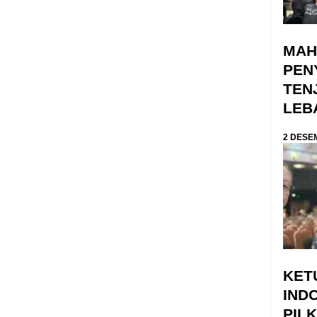
MAH
PEN
TEN
LEB
2 DESE
KET
IND
PIL