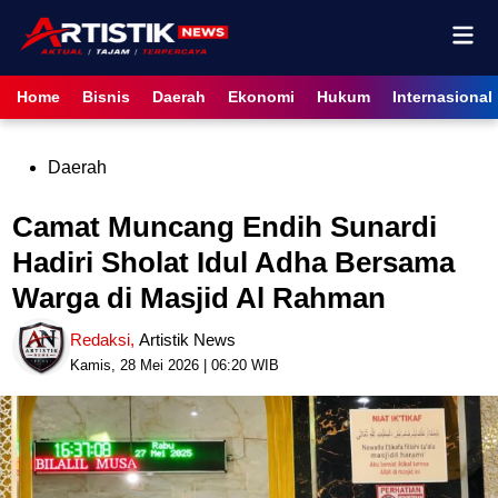
Skip
Mai
to
content
Men
Home
Bisnis
Daerah
Ekonomi
Hukum
Internasional
Posted
Daerah
in
Camat Muncang Endih Sunardi
Hadiri Sholat Idul Adha Bersama
Warga di Masjid Al Rahman
Redaksi
,
Artistik News
Kamis, 28 Mei 2026 | 06:20 WIB