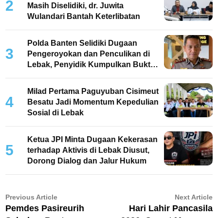
2
Masih Diselidiki, dr. Juwita
Wulandari Bantah Keterlibatan
Polda Banten Selidiki Dugaan
3
Pengeroyokan dan Penculikan di
Lebak, Penyidik Kumpulkan Bukti
dan Periksa Saksi
Milad Pertama Paguyuban Cisimeut
4
Besatu Jadi Momentum Kepedulian
Sosial di Lebak
Ketua JPI Minta Dugaan Kekerasan
5
terhadap Aktivis di Lebak Diusut,
Dorong Dialog dan Jalur Hukum
Navigasi
Previous
N
Previous Article
Next Article
article:
ar
Pemdes Pasireurih
Hari Lahir Pancasila
pos