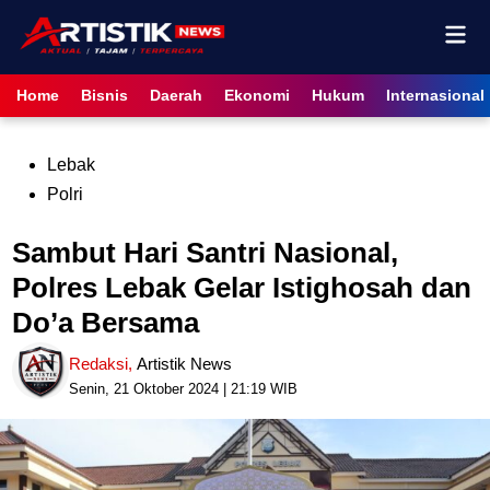
Skip
Mai
to
content
Men
Home
Bisnis
Daerah
Ekonomi
Hukum
Internasional
Posted
Lebak
in
Polri
Sambut Hari Santri Nasional,
Polres Lebak Gelar Istighosah dan
Do’a Bersama
Redaksi
,
Artistik News
Senin, 21 Oktober 2024 | 21:19 WIB