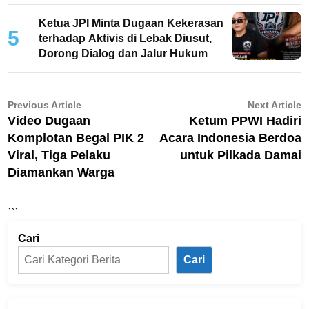
Ketua JPI Minta Dugaan Kekerasan
5
terhadap Aktivis di Lebak Diusut,
Dorong Dialog dan Jalur Hukum
Navigasi
Previous
N
Previous Article
Next Article
article:
ar
Video Dugaan
Ketum PPWI Hadiri
pos
Komplotan Begal PIK 2
Acara Indonesia Berdoa
Viral, Tiga Pelaku
untuk Pilkada Damai
Diamankan Warga
```
Cari
Cari