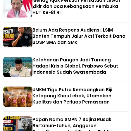
Menag Ajak Perkuat Persatuan Lewat
Zikir dan Doa Kebangsaan Pembuka
HUT Ke-81 RI
Belum Ada Respons Audiensi, LSIM
Banten Tempuh Jalur Aksi Terkait Dana
BOSP SMA dan SMK
Ketahanan Pangan Jadi Tameng
Hadapi Krisis Global, Prabowo Sebut
Indonesia Sudah Swasembada
UMKM Tiga Putra Kembangkan Biji
Ketapang Khas Lebak, Utamakan
Kualitas dan Perluas Pemasaran
Papan Nama SMPN 7 Sajira Rusak
Bertahun-tahun, Anggaran