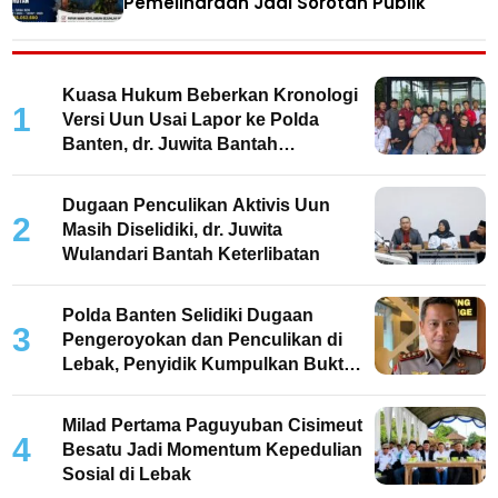
Pemeliharaan Jadi Sorotan Publik
Kuasa Hukum Beberkan Kronologi
1
Versi Uun Usai Lapor ke Polda
Banten, dr. Juwita Bantah
Keterlibatan
Dugaan Penculikan Aktivis Uun
2
Masih Diselidiki, dr. Juwita
Wulandari Bantah Keterlibatan
Polda Banten Selidiki Dugaan
3
Pengeroyokan dan Penculikan di
Lebak, Penyidik Kumpulkan Bukti
dan Periksa Saksi
Milad Pertama Paguyuban Cisimeut
4
Besatu Jadi Momentum Kepedulian
Sosial di Lebak