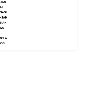
ATAN
AL
SASI
NTAH
IKAN
IWA
BOLA
OGI