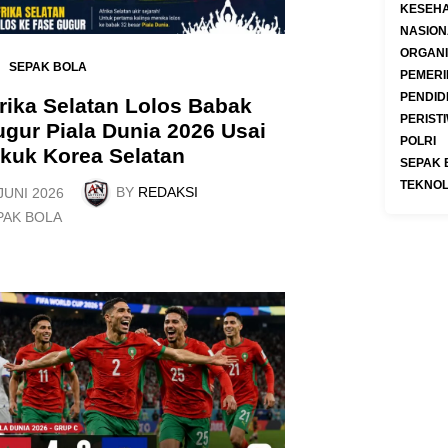
KESEH
NASION
ORGANI
SEPAK BOLA
PEMERI
PENDID
rika Selatan Lolos Babak
PERIST
gur Piala Dunia 2026 Usai
POLRI
kuk Korea Selatan
SEPAK 
TEKNOL
BY
REDAKSI
JUNI 2026
PAK BOLA