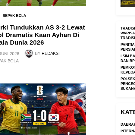
SEPAK BOLA
rki Tundukkan AS 3-2 Lewat
TRADIS
WARISA
l Dramatis Kaan Ayhan Di
TRADIS
ala Dunia 2026
PANITI
PERSIAP
BY
REDAKSI
JUNI 2026
LSIM B
PAK BOLA
DAN BP
PEMKOT
KEPEGA
POLSEK
PENCE
SUKAN
KAT
DAERA
INTERN