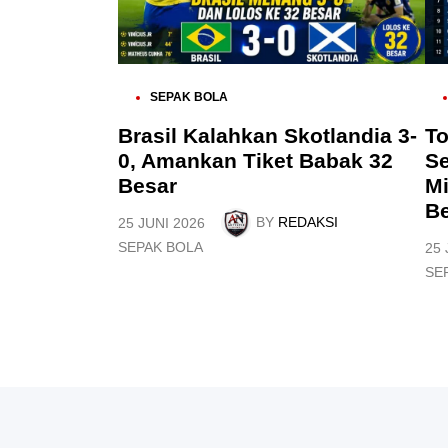
P
P
SEPAK BOLA
O
O
S
S
Brasil Kalahkan Skotlandia 3-
To
T
T
0, Amankan Tiket Babak 32
S
E
E
D
D
Besar
Mi
I
I
B
N
N
BY
REDAKSI
25 JUNI 2026
P
SEPAK BOLA
25 
O
P
SE
S
O
T
S
E
T
D
E
I
D
N
I
N