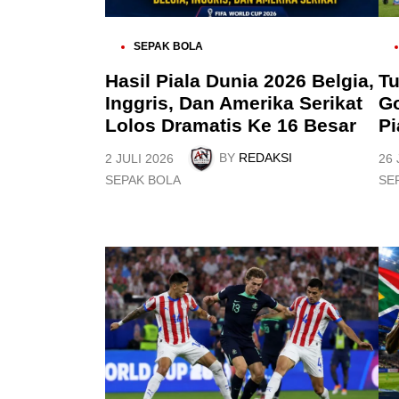
P
P
SEPAK BOLA
O
O
S
S
Hasil Piala Dunia 2026 Belgia,
Tu
T
T
Inggris, Dan Amerika Serikat
Go
E
E
D
D
Lolos Dramatis Ke 16 Besar
Pi
I
I
N
N
BY
REDAKSI
2 JULI 2026
26 
P
P
SEPAK BOLA
SE
O
O
S
S
T
T
E
E
D
D
I
I
N
N