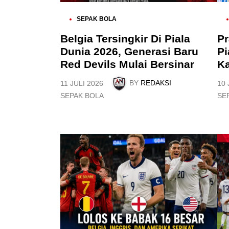
P
P
SEPAK BOLA
O
O
S
S
Belgia Tersingkir Di Piala
Pr
T
T
Dunia 2026, Generasi Baru
Pi
E
E
D
D
Red Devils Mulai Bersinar
Ka
I
I
N
N
BY
REDAKSI
11 JULI 2026
10 
P
P
SEPAK BOLA
SE
O
O
S
S
T
T
E
E
D
D
I
I
N
N