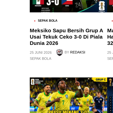
P
P
SEPAK BOLA
O
O
S
S
Meksiko Sapu Bersih Grup A
M
T
T
Usai Tekuk Ceko 3-0 Di Piala
Ha
E
E
D
D
Dunia 2026
32
I
I
N
N
BY
REDAKSI
25 JUNI 2026
25 
P
P
SEPAK BOLA
SE
O
O
S
S
T
T
E
E
D
D
I
I
N
N