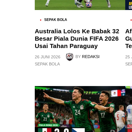
P
P
SEPAK BOLA
O
O
S
S
Australia Lolos Ke Babak 32
Af
T
T
Besar Piala Dunia FIFA 2026
Gu
E
E
D
D
Usai Tahan Paraguay
Te
I
I
N
N
BY
REDAKSI
26 JUNI 2026
25 
P
P
SEPAK BOLA
SE
O
O
S
S
T
T
E
E
D
D
I
I
N
N