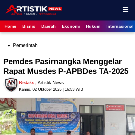
Skip
Mai
to
content
Men
Home
Bisnis
Daerah
Ekonomi
Hukum
Internasional
Posted
Pemerintah
in
Pemdes Pasirnangka Menggelar
Rapat Musdes P-APBDes TA-2025
Redaksi
,
Artistik News
Kamis, 02 Oktober 2025 | 16:53 WIB