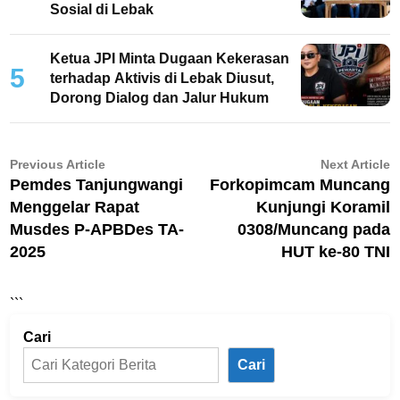
Sosial di Lebak
Ketua JPI Minta Dugaan Kekerasan
5
terhadap Aktivis di Lebak Diusut,
Dorong Dialog dan Jalur Hukum
Navigasi
Previous
N
Previous Article
Next Article
article:
ar
Pemdes Tanjungwangi
Forkopimcam Muncang
pos
Menggelar Rapat
Kunjungi Koramil
Musdes P-APBDes TA-
0308/Muncang pada
2025
HUT ke-80 TNI
```
Cari
Cari