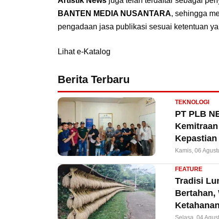
Artistik News
juga telah terdaftar sebagai pe
BANTEN MEDIA NUSANTARA
, sehingga m
pengadaan jasa publikasi sesuai ketentuan ya
Lihat e-Katalog
Berita Terbaru
TEKNOLOGI
PT PLB NE
Kemitraan 
Kepastian
Kamis, 06 Agust
FEATURE
Tradisi L
Bertahan,
Ketahanan
Selasa, 04 Agus