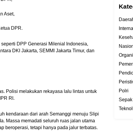
Kate
 Aset,
Daera
Ketua DPR.
Intern
Keseh
, seperti DPP Generasi Milenial Indonesia,
Nasion
tara DKI Jakarta, SEMMI Jakarta Timur, dan
Organi
Pemer
Pendi
Perist
Polri
as. Polisi melakukan rekayasa lalu lintas untuk
PR RI.
Sepak
Teknol
uh kendaraan dari arah Semanggi menuju Slipi
a. Massa memadati seluruh ruas jalan utama
 beroperasi, tetapi hanya pada jalur terbatas.