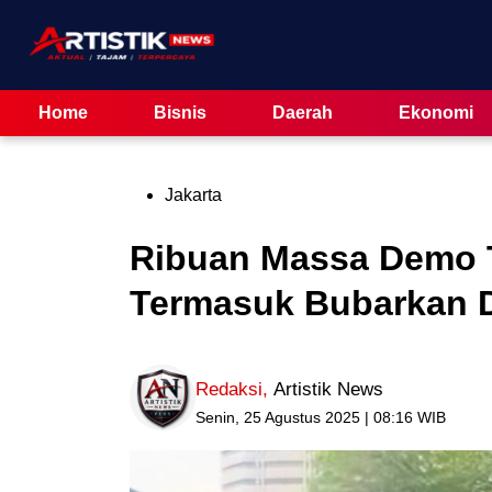
Skip
to
content
Home
Bisnis
Daerah
Ekonomi
Posted
Jakarta
in
Ribuan Massa Demo T
Termasuk Bubarkan 
Redaksi
,
Artistik News
Senin, 25 Agustus 2025 | 08:16 WIB