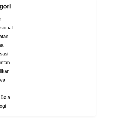
gori
h
asional
atan
al
sasi
intah
dikan
iwa
 Bola
ogi