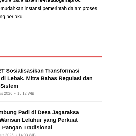
nyedia pada sistem
e-Katalog/Inaproc
emudahkan instansi pemerintah dalam proses
ng berlaku.
T Sosialisasikan Transformasi
di Lebak, Mitra Bahas Regulasi dan
 Sistem
us 2026 • 15:12 WIB
umbung Padi di Desa Jagaraksa
 Warisan Leluhur yang Perkuat
 Pangan Tradisional
tus 2026 • 14:03 WIB