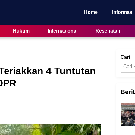
Home
Informasi
Hukum
Internasional
Kesehatan
Cari
eriakkan 4 Tuntutan
DPR
Beri