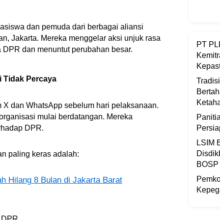
siswa dan pemuda dari berbagai aliansi
 Jakarta. Mereka menggelar aksi unjuk rasa
PT PLB
ja DPR dan menuntut perubahan besar.
Kemitr
Kepast
i Tidak Percaya
Tradis
Bertah
Ketaha
rm X dan WhatsApp sebelum hari pelaksanaan.
 organisasi mulai berdatangan. Mereka
Panit
rhadap DPR.
Persi
LSIM B
Disdik
n paling keras adalah:
BOSP
Pemkot
 Hilang 8 Bulan di Jakarta Barat
Kepega
a DPR,