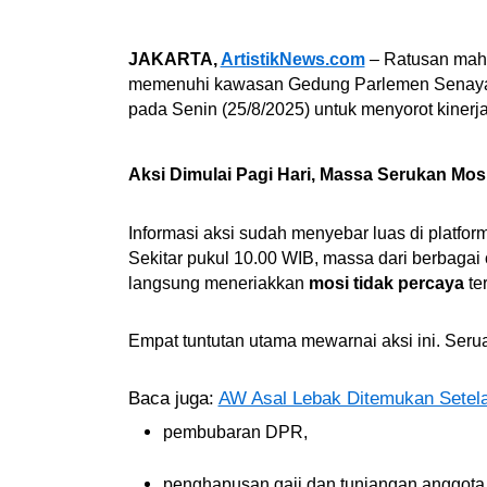
JAKARTA,
ArtistikNews.com
– Ratusan maha
memenuhi kawasan Gedung Parlemen Senayan,
pada Senin (25/8/2025) untuk menyorot kiner
Aksi Dimulai Pagi Hari, Massa Serukan Mos
Informasi aksi sudah menyebar luas di platfo
Sekitar pukul 10.00 WIB, massa dari berbagai
langsung meneriakkan
mosi tidak percaya
te
Empat tuntutan utama mewarnai aksi ini. Serua
Baca juga:
AW Asal Lebak Ditemukan Setelah
pembubaran DPR,
penghapusan gaji dan tunjangan anggot