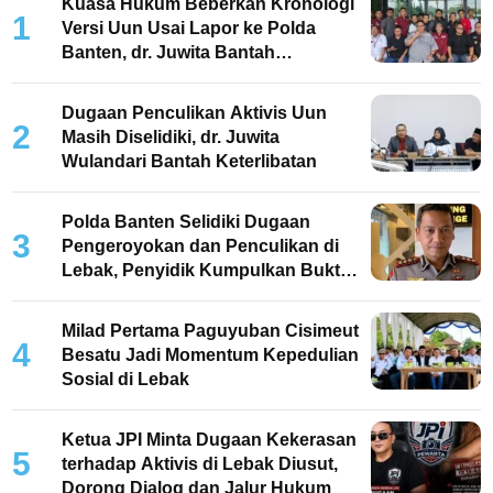
Kuasa Hukum Beberkan Kronologi
1
Versi Uun Usai Lapor ke Polda
Banten, dr. Juwita Bantah
Keterlibatan
Dugaan Penculikan Aktivis Uun
2
Masih Diselidiki, dr. Juwita
Wulandari Bantah Keterlibatan
Polda Banten Selidiki Dugaan
3
Pengeroyokan dan Penculikan di
Lebak, Penyidik Kumpulkan Bukti
dan Periksa Saksi
Milad Pertama Paguyuban Cisimeut
4
Besatu Jadi Momentum Kepedulian
Sosial di Lebak
Ketua JPI Minta Dugaan Kekerasan
5
terhadap Aktivis di Lebak Diusut,
Dorong Dialog dan Jalur Hukum