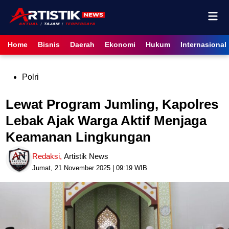
Skip
Mai
to
content
Men
Home
Bisnis
Daerah
Ekonomi
Hukum
Internasional
Posted
Polri
in
Lewat Program Jumling, Kapolres
Lebak Ajak Warga Aktif Menjaga
Keamanan Lingkungan
Redaksi
,
Artistik News
Jumat, 21 November 2025 | 09:19 WIB