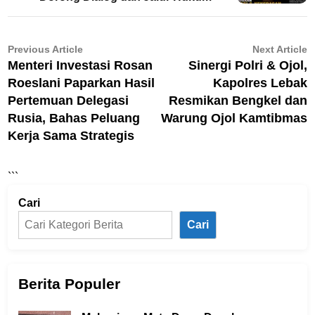
Navigasi
Previous
N
Previous Article
Next Article
article:
ar
Menteri Investasi Rosan
Sinergi Polri & Ojol,
pos
Roeslani Paparkan Hasil
Kapolres Lebak
Pertemuan Delegasi
Resmikan Bengkel dan
Rusia, Bahas Peluang
Warung Ojol Kamtibmas
Kerja Sama Strategis
```
Cari
Cari
Berita Populer