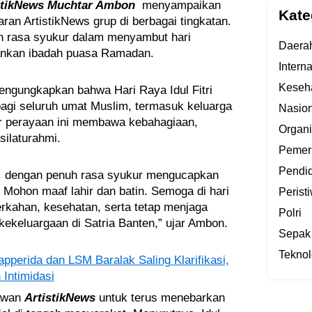
stikNews Muchtar Ambon
menyampaikan
Kate
aran ArtistikNews grup di berbagai tingkatan.
n rasa syukur dalam menyambut hari
Daera
ankan ibadah puasa Ramadan.
Intern
Keseh
ngungkapkan bahwa Hari Raya Idul Fitri
i seluruh umat Muslim, termasuk keluarga
Nasion
ar perayaan ini membawa kebahagiaan,
Organi
silaturahmi.
Pemer
Pendi
,
dengan penuh rasa syukur mengucapkan
 Mohon maaf lahir dan batin. Semoga di hari
Perist
rkahan, kesehatan, serta tetap menjaga
Polri
kekeluargaan di Satria Banten,” ujar Ambon.
Sepak
Teknol
pperida dan LSM Baralak Saling Klarifikasi,
Intimidasi
tawan
ArtistikNews
untuk terus menebarkan