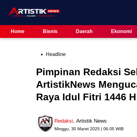
Skip
to
content
Home
Bisnis
Daerah
Ekonomi
Posted
Headline
in
Pimpinan Redaksi Se
ArtistikNews Menguc
Raya Idul Fitri 1446 H
Redaksi
,
Artistik News
Minggu, 30 Maret 2025 | 06:05 WIB