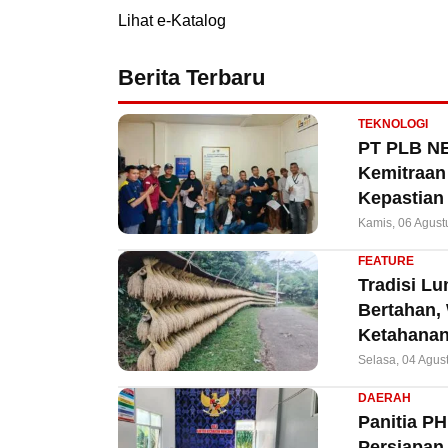
Lihat e-Katalog
Berita Terbaru
TEKNOLOGI
PT PLB NE
Kemitraan 
Kepastian
Kamis, 06 Agust
FEATURE
Tradisi L
Bertahan,
Ketahanan
Selasa, 04 Agus
DAERAH
Panitia P
Persiapan