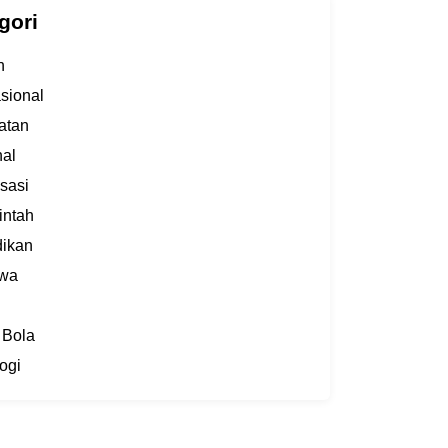
gori
h
asional
atan
al
sasi
intah
dikan
iwa
 Bola
ogi