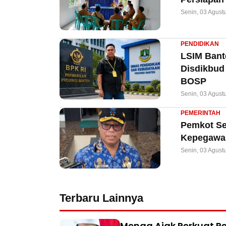
Senin, 03 Agust
PENDIDIKAN
LSIM Bant
Disdikbud
BOSP
Senin, 03 Agust
PEMERINTAH
Pemkot Ser
Kepegawai
Senin, 03 Agust
Terbaru Lainnya
Menag Ajak Perkuat Pe