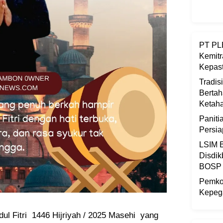
PT PLB
Kemitr
Kepast
Tradis
Bertah
Ketaha
Panit
Persi
LSIM B
Disdik
BOSP
Pemkot
Kepega
l Fitri 1446 Hijriyah / 2025 Masehi yang