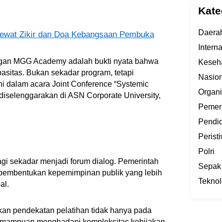
Kate
Daera
Lewat Zikir dan Doa Kebangsaan Pembuka
Intern
ingan MGG Academy adalah bukti nyata bahwa
Keseh
sitas. Bukan sekadar program, tetapi
Nasion
ni dalam acara Joint Conference “Systemic
Organi
 diselenggarakan di ASN Corporate University,
Pemer
Pendi
Perist
Polri
agi sekadar menjadi forum dialog. Pemerintah
Sepak
 pembentukan kepemimpinan publik yang lebih
Teknol
al.
n pendekatan pelatihan tidak hanya pada
kemampuan menghadapi kompleksitas kebijakan