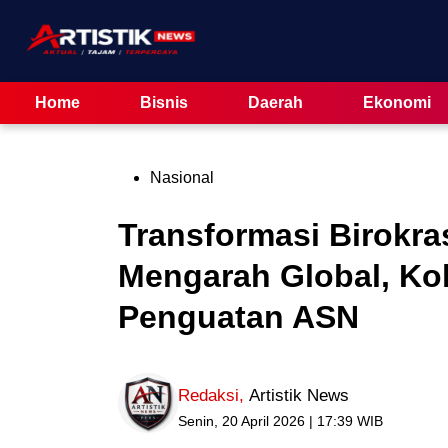
Skip
to
content
Home
Bisnis
Daerah
Ekonomi
Posted
Nasional
in
Transformasi Birokra
Mengarah Global, Kol
Penguatan ASN
Redaksi
,
Artistik News
Senin, 20 April 2026 | 17:39 WIB