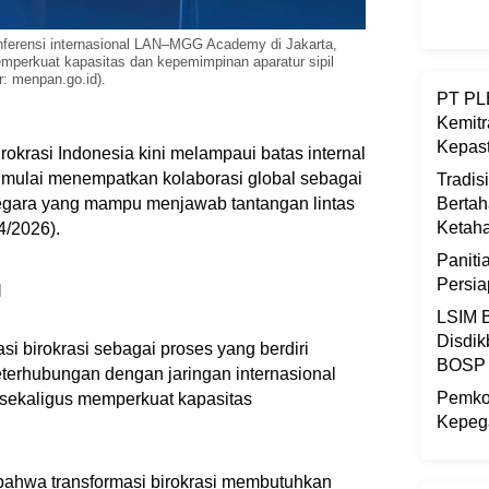
nferensi internasional LAN–MGG Academy di Jakarta,
mperkuat kapasitas dan kepemimpinan aparatur sipil
: menpan.go.id).
PT PLB
Kemitr
Kepast
okrasi Indonesia kini melampaui batas internal
n mulai menempatkan kolaborasi global sebagai
Tradis
egara yang mampu menjawab tantangan lintas
Bertah
Ketaha
4/2026).
Panit
Persi
l
LSIM B
Disdik
si birokrasi sebagai proses yang berdiri
BOSP
eterhubungan dengan jaringan internasional
Pemkot
 sekaligus memperkuat kapasitas
Kepega
ahwa transformasi birokrasi membutuhkan