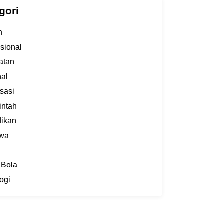
gori
h
asional
atan
al
sasi
intah
dikan
iwa
 Bola
ogi