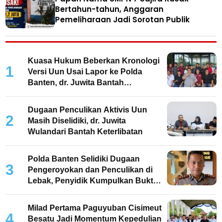
Bertahun-tahun, Anggaran
Pemeliharaan Jadi Sorotan Publik
Kuasa Hukum Beberkan Kronologi
1
Versi Uun Usai Lapor ke Polda
Banten, dr. Juwita Bantah
Keterlibatan
Dugaan Penculikan Aktivis Uun
2
Masih Diselidiki, dr. Juwita
Wulandari Bantah Keterlibatan
Polda Banten Selidiki Dugaan
3
Pengeroyokan dan Penculikan di
Lebak, Penyidik Kumpulkan Bukti
dan Periksa Saksi
Milad Pertama Paguyuban Cisimeut
4
Besatu Jadi Momentum Kepedulian