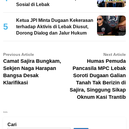
Sosial di Lebak
Ketua JPI Minta Dugaan Kekerasan
5
terhadap Aktivis di Lebak Diusut,
Dorong Dialog dan Jalur Hukum
Navigasi
Previous
N
Previous Article
Next Article
article:
ar
Camat Sajira Bungkam,
Humas Pemuda
pos
Sekjen Naga Harapan
Pancasila MPC Lebak
Bangsa Desak
Soroti Dugaan Galian
Klarifikasi
Tanah Tak Berizin di
Sajira, Singgung Sikap
Oknum Kasi Trantib
```
Cari