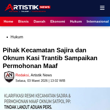
Skip
Mai
to
content
Men
Home
Bisnis
Daerah
Ekonomi
Hukum
Internasional
Posted
Hukum
in
Pihak Kecamatan Sajira dan
Oknum Kasi Trantib Sampaikan
Permohonan Maaf
Redaksi
,
Artistik News
Selasa, 03 Maret 2026 | 13:02 WIB