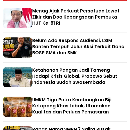
Menag Ajak Perkuat Persatuan Lewat
Zikir dan Doa Kebangsaan Pembuka
HUT Ke-81 RI
Belum Ada Respons Audiensi, LSIM
Banten Tempuh Jalur Aksi Terkait Dana
BOSP SMA dan SMK
Ketahanan Pangan Jadi Tameng
Hadapi Krisis Global, Prabowo Sebut
Indonesia Sudah Swasembada
UMKM Tiga Putra Kembangkan Biji
Ketapang Khas Lebak, Utamakan
Kualitas dan Perluas Pemasaran
Papan Nama SMPN 7 Sajira Rusak