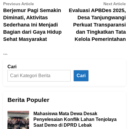
Navigasi
Previous
N
Previous Article
Next Article
article:
ar
Berjemur Pagi Semakin
Evaluasi APBDes 2025,
pos
Diminati, Aktivitas
Desa Tanjungwangi
Sederhana Ini Menjadi
Perkuat Transparansi
Bagian dari Gaya Hidup
dan Tingkatkan Tata
Sehat Masyarakat
Kelola Pemerintahan
```
Cari
Cari
Berita Populer
Mahasiswa Mata Dewa Desak
Penyelesaian Konflik Lahan Tenjolaya
Saat Demo di DPRD Lebak