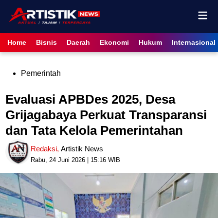
Skip
Mai
to
content
Men
Home
Bisnis
Daerah
Ekonomi
Hukum
Internasional
Posted
Pemerintah
in
Evaluasi APBDes 2025, Desa
Grijagabaya Perkuat Transparansi
dan Tata Kelola Pemerintahan
Redaksi
,
Artistik News
Rabu, 24 Juni 2026 | 15:16 WIB