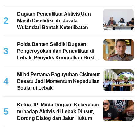
Keterlibatan
Dugaan Penculikan Aktivis Uun
2
Masih Diselidiki, dr. Juwita
Wulandari Bantah Keterlibatan
Polda Banten Selidiki Dugaan
3
Pengeroyokan dan Penculikan di
Lebak, Penyidik Kumpulkan Bukti
dan Periksa Saksi
Milad Pertama Paguyuban Cisimeut
4
Besatu Jadi Momentum Kepedulian
Sosial di Lebak
Ketua JPI Minta Dugaan Kekerasan
5
terhadap Aktivis di Lebak Diusut,
Dorong Dialog dan Jalur Hukum