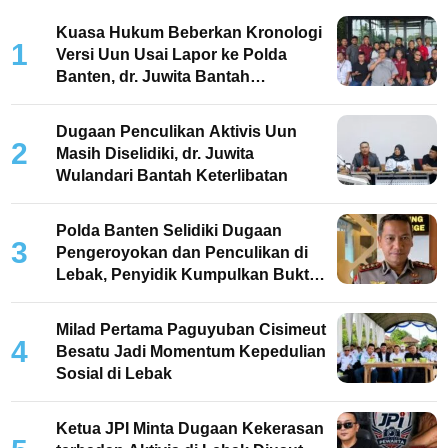
Kuasa Hukum Beberkan Kronologi
1
Versi Uun Usai Lapor ke Polda
Banten, dr. Juwita Bantah
Keterlibatan
Dugaan Penculikan Aktivis Uun
2
Masih Diselidiki, dr. Juwita
Wulandari Bantah Keterlibatan
Polda Banten Selidiki Dugaan
3
Pengeroyokan dan Penculikan di
Lebak, Penyidik Kumpulkan Bukti
dan Periksa Saksi
Milad Pertama Paguyuban Cisimeut
4
Besatu Jadi Momentum Kepedulian
Sosial di Lebak
Ketua JPI Minta Dugaan Kekerasan