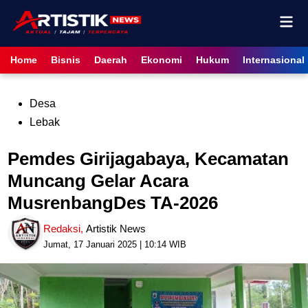
Skip
Mai
to
content
Men
Home
Bisnis
Daerah
Ekonomi
Hukum
Internasional
Posted
Desa
in
Lebak
Pemdes Girijagabaya, Kecamatan
Muncang Gelar Acara
MusrenbangDes TA-2026
Redaksi
,
Artistik News
Jumat, 17 Januari 2025 | 10:14 WIB