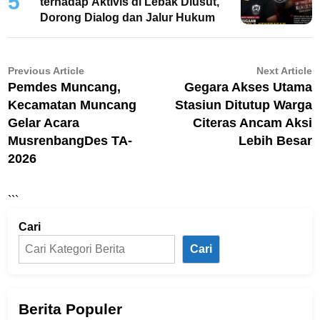
5
terhadap Aktivis di Lebak Diusut,
Dorong Dialog dan Jalur Hukum
Navigasi
Previous
N
Previous Article
Next Article
article:
ar
Pemdes Muncang,
Gegara Akses Utama
pos
Kecamatan Muncang
Stasiun Ditutup Warga
Gelar Acara
Citeras Ancam Aksi
MusrenbangDes TA-
Lebih Besar
2026
```
Cari
Cari
Berita Populer