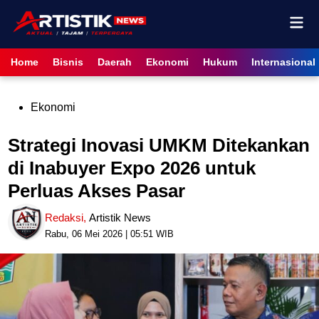
Skip
Mai
to
content
Men
Home
Bisnis
Daerah
Ekonomi
Hukum
Internasional
Posted
Ekonomi
in
Strategi Inovasi UMKM Ditekankan
di Inabuyer Expo 2026 untuk
Perluas Akses Pasar
Redaksi
,
Artistik News
Rabu, 06 Mei 2026 | 05:51 WIB