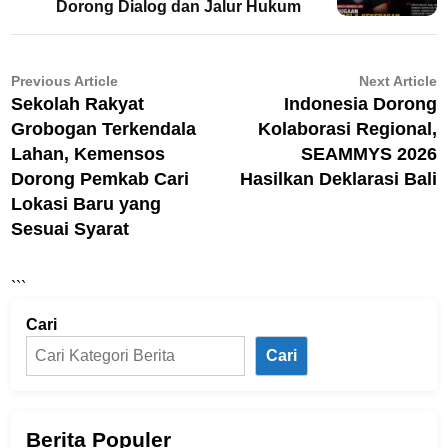
Dorong Dialog dan Jalur Hukum
Navigasi
Previous
N
Previous Article
Next Article
article:
ar
Sekolah Rakyat
Indonesia Dorong
pos
Grobogan Terkendala
Kolaborasi Regional,
Lahan, Kemensos
SEAMMYS 2026
Dorong Pemkab Cari
Hasilkan Deklarasi Bali
Lokasi Baru yang
Sesuai Syarat
```
Cari
Cari
Berita Populer