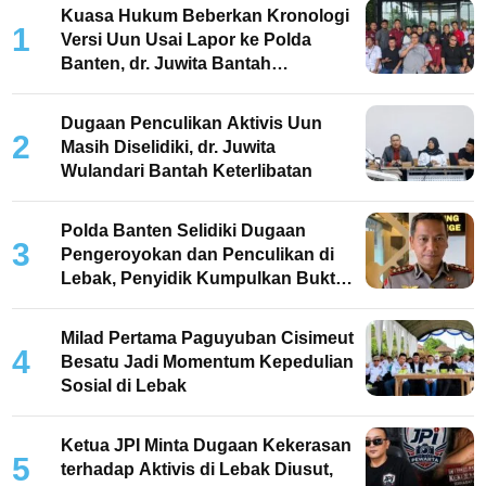
Kuasa Hukum Beberkan Kronologi
1
Versi Uun Usai Lapor ke Polda
Banten, dr. Juwita Bantah
Keterlibatan
Dugaan Penculikan Aktivis Uun
2
Masih Diselidiki, dr. Juwita
Wulandari Bantah Keterlibatan
Polda Banten Selidiki Dugaan
3
Pengeroyokan dan Penculikan di
Lebak, Penyidik Kumpulkan Bukti
dan Periksa Saksi
Milad Pertama Paguyuban Cisimeut
4
Besatu Jadi Momentum Kepedulian
Sosial di Lebak
Ketua JPI Minta Dugaan Kekerasan
5
terhadap Aktivis di Lebak Diusut,