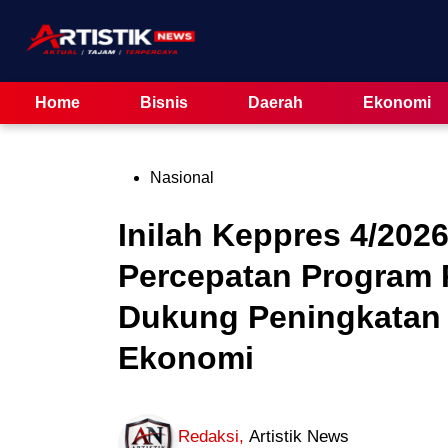
Skip
to
content
Home
Bisnis
Daerah
Ekonomi
Posted
Nasional
in
Inilah Keppres 4/202
Percepatan Program 
Dukung Peningkatan
Ekonomi
Redaksi
,
Artistik News