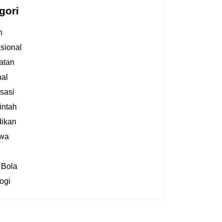
gori
h
asional
atan
al
sasi
intah
dikan
iwa
 Bola
ogi