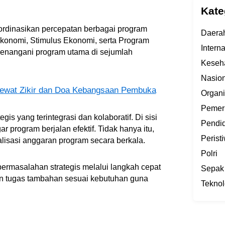
Kate
ordinasikan percepatan berbagai program
Daera
Ekonomi, Stimulus Ekonomi, serta Program
Intern
 menangani program utama di sejumlah
Keseh
Nasion
Lewat Zikir dan Doa Kebangsaan Pembuka
Organi
Pemer
is yang terintegrasi dan kolaboratif. Di sisi
Pendi
ar program berjalan efektif. Tidak hanya itu,
Perist
lisasi anggaran program secara berkala.
Polri
permasalahan strategis melalui langkah cepat
Sepak
an tugas tambahan sesuai kebutuhan guna
Teknol