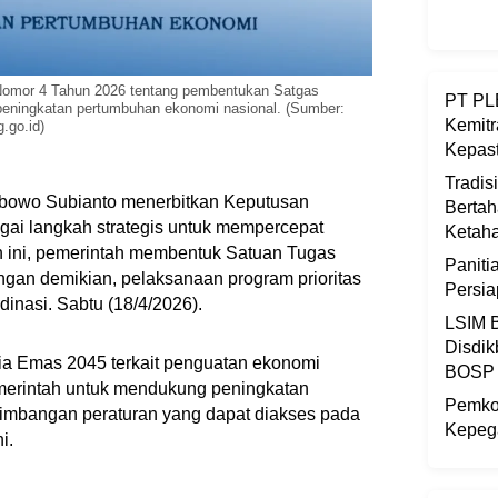
Nomor 4 Tahun 2026 tentang pembentukan Satgas
PT PLB
eningkatan pertumbuhan ekonomi nasional. (Sumber:
Kemitr
.go.id)
Kepast
Tradis
bowo Subianto menerbitkan Keputusan
Bertah
ai langkah strategis untuk mempercepat
Ketaha
n ini, pemerintah membentuk Satuan Tugas
Panit
gan demikian, pelaksanaan program prioritas
Persi
rdinasi. Sabtu (18/4/2026).
LSIM B
Disdik
ia Emas 2045 terkait penguatan ekonomi
BOSP
emerintah untuk mendukung peningkatan
Pemkot
timbangan peraturan yang dapat diakses pada
Kepega
i.