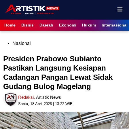
Skip
Mai
to
content
Men
Home
Bisnis
Daerah
Ekonomi
Hukum
Internasional
Posted
Nasional
in
Presiden Prabowo Subianto
Pastikan Langsung Kesiapan
Cadangan Pangan Lewat Sidak
Gudang Bulog Magelang
Redaksi
,
Artistik News
Sabtu, 18 April 2026 | 13:22 WIB