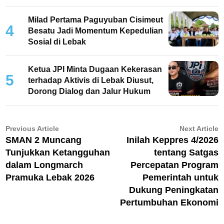
dan Periksa Saksi
Milad Pertama Paguyuban Cisimeut
4
Besatu Jadi Momentum Kepedulian
Sosial di Lebak
Ketua JPI Minta Dugaan Kekerasan
5
terhadap Aktivis di Lebak Diusut,
Dorong Dialog dan Jalur Hukum
Navigasi
Previous
N
Previous Article
Next Article
article:
ar
SMAN 2 Muncang
Inilah Keppres 4/2026
pos
Tunjukkan Ketangguhan
tentang Satgas
dalam Longmarch
Percepatan Program
Pramuka Lebak 2026
Pemerintah untuk
Dukung Peningkatan
Pertumbuhan Ekonomi