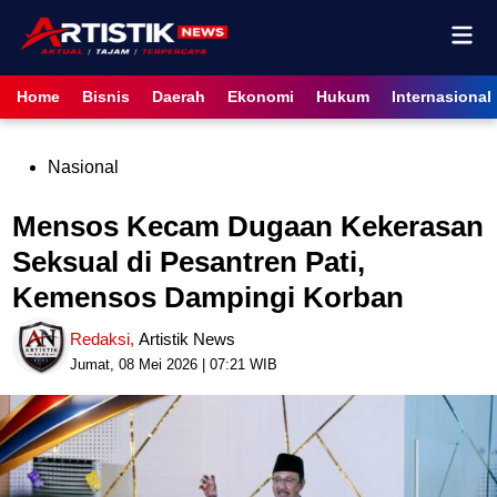
Skip
Mai
to
content
Men
Home
Bisnis
Daerah
Ekonomi
Hukum
Internasional
Posted
Nasional
in
Mensos Kecam Dugaan Kekerasan
Seksual di Pesantren Pati,
Kemensos Dampingi Korban
Redaksi
,
Artistik News
Jumat, 08 Mei 2026 | 07:21 WIB