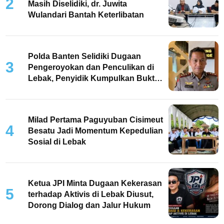
2
Masih Diselidiki, dr. Juwita
Wulandari Bantah Keterlibatan
Polda Banten Selidiki Dugaan
3
Pengeroyokan dan Penculikan di
Lebak, Penyidik Kumpulkan Bukti
dan Periksa Saksi
Milad Pertama Paguyuban Cisimeut
4
Besatu Jadi Momentum Kepedulian
Sosial di Lebak
Ketua JPI Minta Dugaan Kekerasan
5
terhadap Aktivis di Lebak Diusut,
Dorong Dialog dan Jalur Hukum