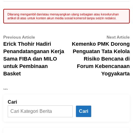
Navigasi
Previous
N
Previous Article
Next Article
article:
ar
Erick Thohir Hadiri
Kemenko PMK Dorong
pos
Penandatanganan Kerja
Penguatan Tata Kelola
Sama FIBA dan MILO
Risiko Bencana di
untuk Pembinaan
Forum Kebencanaan
Basket
Yogyakarta
```
Cari
Cari