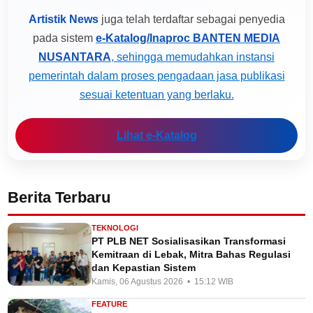
Artistik News
juga telah terdaftar sebagai penyedia
pada sistem
e-Katalog/Inaproc BANTEN MEDIA
NUSANTARA
, sehingga memudahkan instansi
pemerintah dalam proses pengadaan jasa publikasi
sesuai ketentuan yang berlaku.
Lihat e-Katalog
Berita Terbaru
TEKNOLOGI
PT PLB NET Sosialisasikan Transformasi
Kemitraan di Lebak, Mitra Bahas Regulasi
dan Kepastian Sistem
Kamis, 06 Agustus 2026 • 15:12 WIB
FEATURE