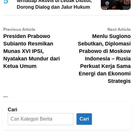
5
terhadap Aktivis di Lebak Diusut,
Dorong Dialog dan Jalur Hukum
Navigasi
Previous
N
Previous Article
Next Article
article:
ar
Presiden Prabowo
Menlu Sugiono
pos
Subianto Resmikan
Sebutkan, Diplomasi
Munas XVI IPSI,
Prabowo di Moskow
Nyatakan Mundur dari
Indonesia – Rusia
Ketua Umum
Perkuat Kerja Sama
Energi dan Ekonomi
Strategis
```
Cari
Cari