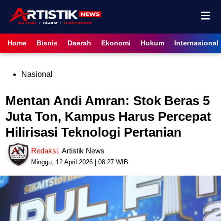
Skip
Mai
to
content
Men
Home
Bisnis
Daerah
Ekonomi
Hukum
Internasional
Posted
Nasional
in
Mentan Andi Amran: Stok Beras 5
Juta Ton, Kampus Harus Percepat
Hilirisasi Teknologi Pertanian
Redaksi
,
Artistik News
Minggu, 12 April 2026 | 08:27 WIB