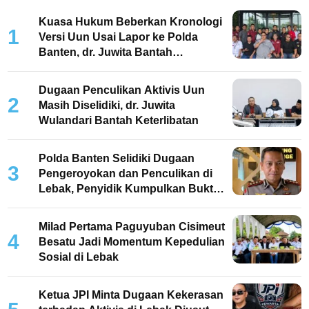
Kuasa Hukum Beberkan Kronologi
1
Versi Uun Usai Lapor ke Polda
Banten, dr. Juwita Bantah
Keterlibatan
Dugaan Penculikan Aktivis Uun
2
Masih Diselidiki, dr. Juwita
Wulandari Bantah Keterlibatan
Polda Banten Selidiki Dugaan
3
Pengeroyokan dan Penculikan di
Lebak, Penyidik Kumpulkan Bukti
dan Periksa Saksi
Milad Pertama Paguyuban Cisimeut
4
Besatu Jadi Momentum Kepedulian
Sosial di Lebak
Ketua JPI Minta Dugaan Kekerasan