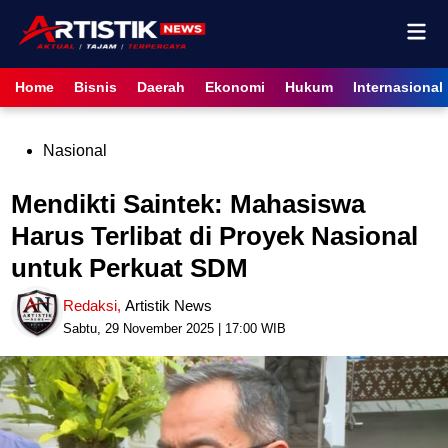
Skip
Mai
to
content
Men
Home
Bisnis
Daerah
Ekonomi
Hukum
Internasional
Posted
Nasional
in
Mendikti Saintek: Mahasiswa
Harus Terlibat di Proyek Nasional
untuk Perkuat SDM
Redaksi
,
Artistik News
Sabtu, 29 November 2025 | 17:00 WIB