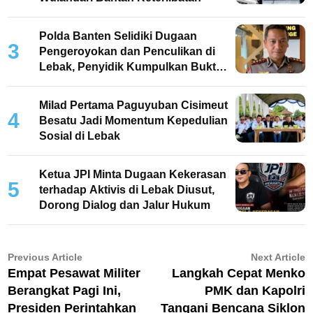
Polda Banten Selidiki Dugaan
3
Pengeroyokan dan Penculikan di
Lebak, Penyidik Kumpulkan Bukti
dan Periksa Saksi
Milad Pertama Paguyuban Cisimeut
4
Besatu Jadi Momentum Kepedulian
Sosial di Lebak
Ketua JPI Minta Dugaan Kekerasan
5
terhadap Aktivis di Lebak Diusut,
Dorong Dialog dan Jalur Hukum
Navigasi
Previous
N
Previous Article
Next Article
article:
ar
Empat Pesawat Militer
Langkah Cepat Menko
pos
Berangkat Pagi Ini,
PMK dan Kapolri
Presiden Perintahkan
Tangani Bencana Siklon