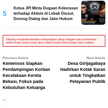
Ketua JPI Minta Dugaan Kekerasan
5
terhadap Aktivis di Lebak Diusut,
Dorong Dialog dan Jalur Hukum
Navigasi
Previous
N
Previous Article
Next Article
article:
ar
Kemensos Siapkan
Desa Girijagabaya
pos
Pendampingan Korban
Hadirkan Kotak Saran
Kecelakaan Kereta
untuk Tingkatkan
Bekasi, Fokus pada
Pelayanan Publik
Kebutuhan Keluarga
```