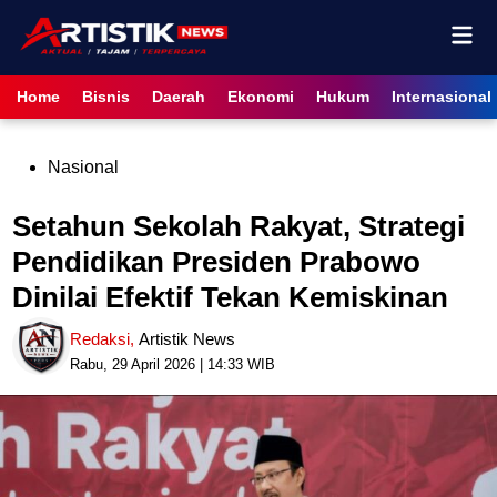
Skip
Mai
to
content
Men
Home
Bisnis
Daerah
Ekonomi
Hukum
Internasional
Posted
Nasional
in
Setahun Sekolah Rakyat, Strategi
Pendidikan Presiden Prabowo
Dinilai Efektif Tekan Kemiskinan
Redaksi
,
Artistik News
Rabu, 29 April 2026 | 14:33 WIB