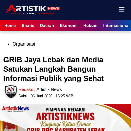
Skip
Mai
to
content
Men
Home
Bisnis
Daerah
Ekonomi
Hukum
Internasional
Posted
Organisasi
in
GRIB Jaya Lebak dan Media
Satukan Langkah Bangun
Informasi Publik yang Sehat
Redaksi
,
Artistik News
Sabtu, 06 Juni 2026 | 15:25 WIB