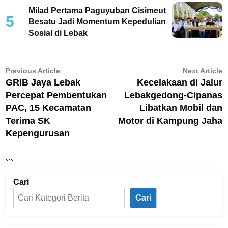
Milad Pertama Paguyuban Cisimeut
5
Besatu Jadi Momentum Kepedulian
Sosial di Lebak
Navigasi
Previous
N
Previous Article
Next Article
article:
ar
GRIB Jaya Lebak
Kecelakaan di Jalur
pos
Percepat Pembentukan
Lebakgedong-Cipanas
PAC, 15 Kecamatan
Libatkan Mobil dan
Terima SK
Motor di Kampung Jaha
Kepengurusan
```
Cari
Cari