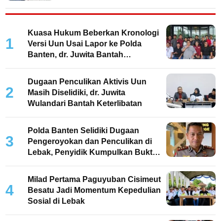
Kuasa Hukum Beberkan Kronologi
1
Versi Uun Usai Lapor ke Polda
Banten, dr. Juwita Bantah
Keterlibatan
Dugaan Penculikan Aktivis Uun
2
Masih Diselidiki, dr. Juwita
Wulandari Bantah Keterlibatan
Polda Banten Selidiki Dugaan
3
Pengeroyokan dan Penculikan di
Lebak, Penyidik Kumpulkan Bukti
dan Periksa Saksi
Milad Pertama Paguyuban Cisimeut
4
Besatu Jadi Momentum Kepedulian
Sosial di Lebak