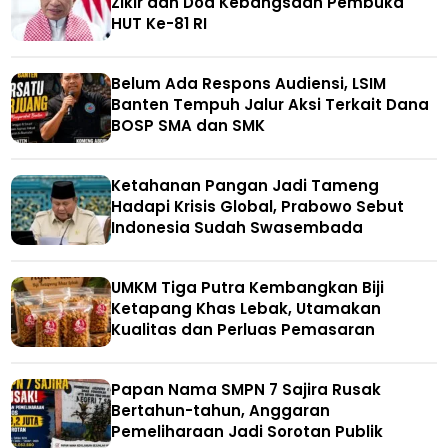
Zikir dan Doa Kebangsaan Pembuka
HUT Ke-81 RI
Belum Ada Respons Audiensi, LSIM
Banten Tempuh Jalur Aksi Terkait Dana
BOSP SMA dan SMK
Ketahanan Pangan Jadi Tameng
Hadapi Krisis Global, Prabowo Sebut
Indonesia Sudah Swasembada
UMKM Tiga Putra Kembangkan Biji
Ketapang Khas Lebak, Utamakan
Kualitas dan Perluas Pemasaran
Papan Nama SMPN 7 Sajira Rusak
Bertahun-tahun, Anggaran
Pemeliharaan Jadi Sorotan Publik