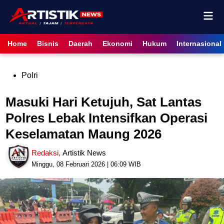
Skip
Mai
to
content
Men
Home
Bisnis
Daerah
Ekonomi
Hukum
Internasional
Posted
Polri
in
Masuki Hari Ketujuh, Sat Lantas
Polres Lebak Intensifkan Operasi
Keselamatan Maung 2026
Redaksi
,
Artistik News
Minggu, 08 Februari 2026 | 06:09 WIB