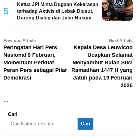
Ketua JPI Minta Dugaan Kekerasan
5
terhadap Aktivis di Lebak Diusut,
Dorong Dialog dan Jalur Hukum
Navigasi
Previous
N
Previous Article
Next Article
article:
ar
Peringatan Hari Pers
Kepala Desa Leuwicoo
pos
Nasional 9 Februari,
Ucapkan Selamat
Momentum Perkuat
Menyambut Bulan Suci
Peran Pers sebagai Pilar
Ramadhan 1447 H yang
Demokrasi
Jatuh pada 19 Februari
2026
```
Cari
Cari