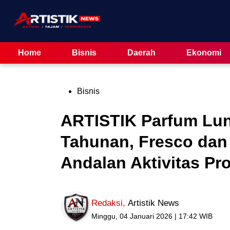
Skip
to
content
Home
Bisnis
Daerah
Ekonomi
Posted
Bisnis
in
ARTISTIK Parfum Lu
Tahunan, Fresco dan
Andalan Aktivitas Pro
Redaksi
,
Artistik News
Minggu, 04 Januari 2026 | 17:42 WIB