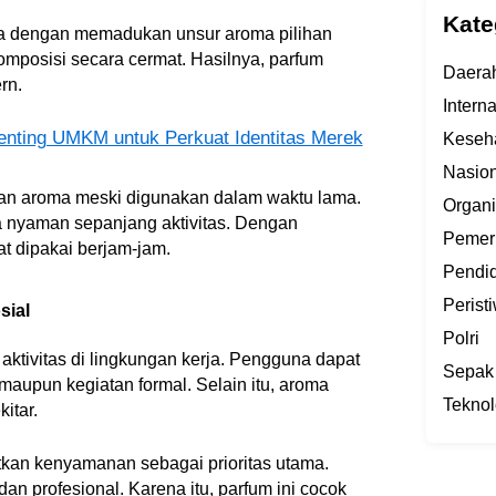
Kate
 dengan memadukan unsur aroma pilihan
omposisi secara cermat. Hasilnya, parfum
Daera
rn.
Intern
enting UMKM untuk Perkuat Identitas Merek
Keseh
Nasion
lan aroma meski digunakan dalam waktu lama.
Organi
 nyaman sepanjang aktivitas. Dengan
Pemer
t dipakai berjam-jam.
Pendi
Perist
sial
Polri
tivitas di lingkungan kerja. Pengguna dapat
Sepak
 maupun kegiatan formal. Selain itu, aroma
Teknol
itar.
an kenyamanan sebagai prioritas utama.
n profesional. Karena itu, parfum ini cocok