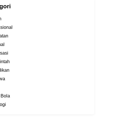
gori
h
asional
atan
al
sasi
intah
dikan
iwa
 Bola
ogi