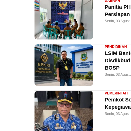
DAERAH
Panitia P
Persiapan
Senin, 03 Agust
PENDIDIKAN
LSIM Bant
Disdikbud
BOSP
Senin, 03 Agust
PEMERINTAH
Pemkot Ser
Kepegawai
Senin, 03 Agust