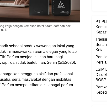
PT PLB
ang kerja dengan kemasan botol hitam doff dan box
Kemitr
lusif.
Kepast
Tradis
Bertah
hadir sebagai produk wewangian lokal yang
Ketaha
oduk ini menawarkan aroma elegan yang tetap
TIK Parfum menjadi pilihan baru bagi
Panit
Persi
api, dan tidak berlebihan. Senin (5/1/2026).
LSIM B
nargetkan pengguna aktif dan profesional.
Disdik
 usaha, serta masyarakat dengan mobilitas
BOSP
K Parfum memposisikan diri sebagai parfum
Pemkot
Kepega