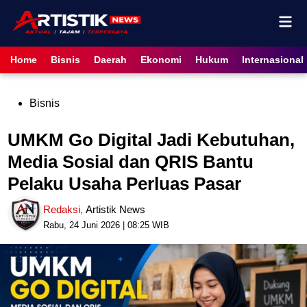
Skip
Mai
to
content
Men
Home
Bisnis
Daerah
Ekonomi
Hukum
Internasional
Posted
Bisnis
in
UMKM Go Digital Jadi Kebutuhan,
Media Sosial dan QRIS Bantu
Pelaku Usaha Perluas Pasar
Redaksi
,
Artistik News
Rabu, 24 Juni 2026 | 08:25 WIB