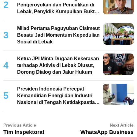
2
Pengeroyokan dan Penculikan di
Lebak, Penyidik Kumpulkan Bukti
dan Periksa Saksi
Milad Pertama Paguyuban Cisimeut
3
Besatu Jadi Momentum Kepedulian
Sosial di Lebak
Ketua JPI Minta Dugaan Kekerasan
4
terhadap Aktivis di Lebak Diusut,
Dorong Dialog dan Jalur Hukum
Presiden Indonesia Percepat
5
Kemandirian Energi dan Industri
Nasional di Tengah Ketidakpastian
Global
Navigasi
Previous
N
Previous Article
Next Article
article:
ar
Tim Inspektorat
WhatsApp Business
pos