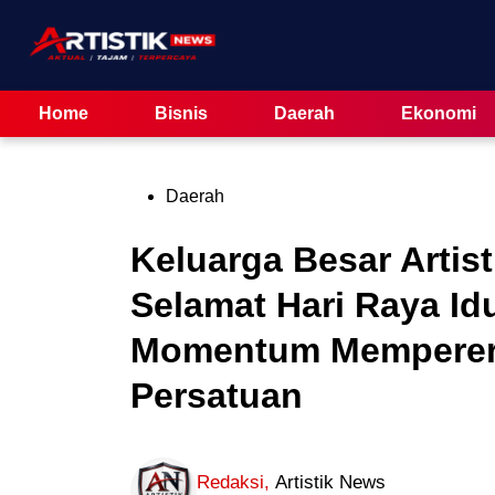
Skip
to
content
Home
Bisnis
Daerah
Ekonomi
Posted
Daerah
in
Keluarga Besar Artis
Selamat Hari Raya Idul
Momentum Memperera
Persatuan
Redaksi
,
Artistik News