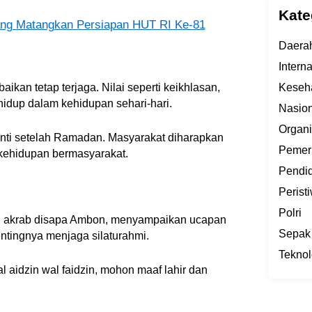
Kate
ng Matangkan Persiapan HUT RI Ke-81
Daera
Intern
aikan tetap terjaga. Nilai seperti keikhlasan,
Keseh
hidup dalam kehidupan sehari-hari.
Nasion
Organi
henti setelah Ramadan. Masyarakat diharapkan
Pemer
 kehidupan bermasyarakat.
Pendi
Perist
Polri
ng akrab disapa Ambon, menyampaikan ucapan
Sepak
tingnya menjaga silaturahmi.
Teknol
al aidzin wal faidzin, mohon maaf lahir dan