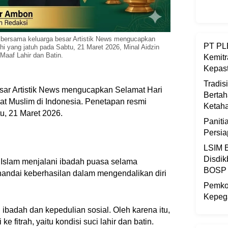
 bersama keluarga besar Artistik News mengucapkan
PT PLB
ehi yang jatuh pada Sabtu, 21 Maret 2026, Minal Aidzin
Maaf Lahir dan Batin.
Kemitr
Kepast
Tradis
sar Artistik News mengucapkan Selamat Hari
Bertah
mat Muslim di Indonesia. Penetapan resmi
Ketaha
, 21 Maret 2026.
Panit
Persi
LSIM B
Disdik
t Islam menjalani ibadah puasa selama
BOSP
nandai keberhasilan dalam mengendalikan diri
Pemkot
Kepega
adah dan kepedulian sosial. Oleh karena itu,
ke fitrah, yaitu kondisi suci lahir dan batin.