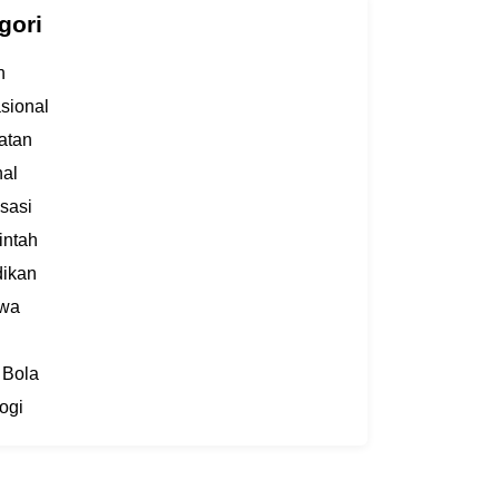
gori
h
asional
atan
al
sasi
intah
dikan
iwa
 Bola
ogi