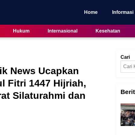
Home
Informasi
Hukum
Internasional
Kesehatan
Cari
tik News Ucapkan
 Fitri 1447 Hijriah,
Beri
t Silaturahmi dan