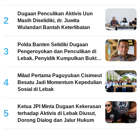
Keterlibatan
Dugaan Penculikan Aktivis Uun
2
Masih Diselidiki, dr. Juwita
Wulandari Bantah Keterlibatan
Polda Banten Selidiki Dugaan
3
Pengeroyokan dan Penculikan di
Lebak, Penyidik Kumpulkan Bukti
dan Periksa Saksi
Milad Pertama Paguyuban Cisimeut
4
Besatu Jadi Momentum Kepedulian
Sosial di Lebak
Ketua JPI Minta Dugaan Kekerasan
5
terhadap Aktivis di Lebak Diusut,
Dorong Dialog dan Jalur Hukum