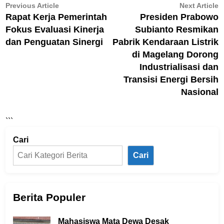
Navigasi
Previous
N
Previous Article
Next Article
article:
ar
Rapat Kerja Pemerintah
Presiden Prabowo
pos
Fokus Evaluasi Kinerja
Subianto Resmikan
dan Penguatan Sinergi
Pabrik Kendaraan Listrik
di Magelang Dorong
Industrialisasi dan
Transisi Energi Bersih
Nasional
```
Cari
Cari
Berita Populer
Mahasiswa Mata Dewa Desak