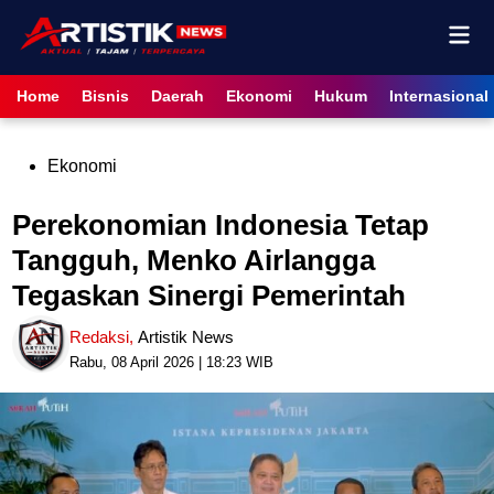
Skip
Mai
to
content
Men
Home
Bisnis
Daerah
Ekonomi
Hukum
Internasional
Posted
Ekonomi
in
Perekonomian Indonesia Tetap
Tangguh, Menko Airlangga
Tegaskan Sinergi Pemerintah
Redaksi
,
Artistik News
Rabu, 08 April 2026 | 18:23 WIB