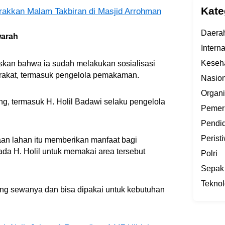
Kate
kkan Malam Takbiran di Masjid Arrohman
Daera
arah
Intern
Keseh
askan bahwa ia sudah melakukan sosialisasi
rakat, termasuk pengelola pemakaman.
Nasion
Organi
, termasuk H. Holil Badawi selaku pengelola
Pemer
Pendi
Perist
n lahan itu memberikan manfaat bagi
ada H. Holil untuk memakai area tersebut
Polri
Sepak
Teknol
uang sewanya dan bisa dipakai untuk kebutuhan