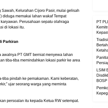
awah, Kelurahan Cijoro Pasir, mulai gelisah
T) diduga memakai lahan wakaf Tempat
karyawan. Perusahaan sepatu olahraga
PT PLB
 di lokasi itu.
Kemitr
Kepast
Tradis
i Parkiran
Bertah
Ketaha
wa awalnya PT GMT berniat menyewa lahan
Panit
n tiba-tiba memindahkan lokasi parkir ke area
Persi
LSIM B
Disdik
ba-tiba pindah ke pemakaman. Kami keberatan,
BOSP
rkir,” ujar seorang warga yang meminta
Pemkot
Kepega
an persoalan itu kepada Ketua RW setempat.