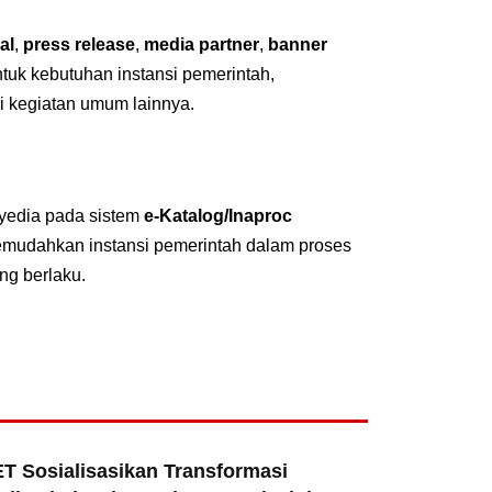
al
,
press release
,
media partner
,
banner
untuk kebutuhan instansi pemerintah,
i kegiatan umum lainnya.
nyedia pada sistem
e-Katalog/Inaproc
emudahkan instansi pemerintah dalam proses
ng berlaku.
T Sosialisasikan Transformasi