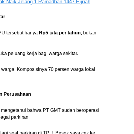
k Naik Jelang 1 Ramadhan 1447 Hijriah
ar
PU tersebut hanya
Rp5 juta per tahun
, bukan
ka peluang kerja bagi warga sekitar.
warga. Komposisinya 70 persen warga lokal
n Perusahaan
lum mengetahui bahwa PT GMT sudah beroperasi
gai parkiran.
lagi soal parkiran di TPU. Besok saya cek ke