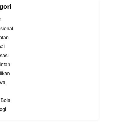
gori
h
asional
atan
al
sasi
intah
dikan
iwa
 Bola
ogi