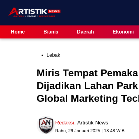
Skip
to
content
Home
Bisnis
Daerah
Ekonomi
Posted
Lebak
in
Miris Tempat Pemak
Dijadikan Lahan Park
Global Marketing Te
Redaksi
,
Artistik News
Rabu, 29 Januari 2025 | 13:48 WIB