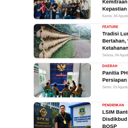
Kemitraan 
Kepastian
Kamis, 06 Agust
FEATURE
Tradisi L
Bertahan,
Ketahanan
Selasa, 04 Agus
DAERAH
Panitia P
Persiapan
Senin, 03 Agust
PENDIDIKAN
LSIM Bant
Disdikbud
BOSP