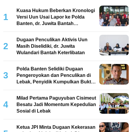
Kuasa Hukum Beberkan Kronologi
1
Versi Uun Usai Lapor ke Polda
Banten, dr. Juwita Bantah
Keterlibatan
Dugaan Penculikan Aktivis Uun
2
Masih Diselidiki, dr. Juwita
Wulandari Bantah Keterlibatan
Polda Banten Selidiki Dugaan
3
Pengeroyokan dan Penculikan di
Lebak, Penyidik Kumpulkan Bukti
dan Periksa Saksi
Milad Pertama Paguyuban Cisimeut
4
Besatu Jadi Momentum Kepedulian
Sosial di Lebak
Ketua JPI Minta Dugaan Kekerasan