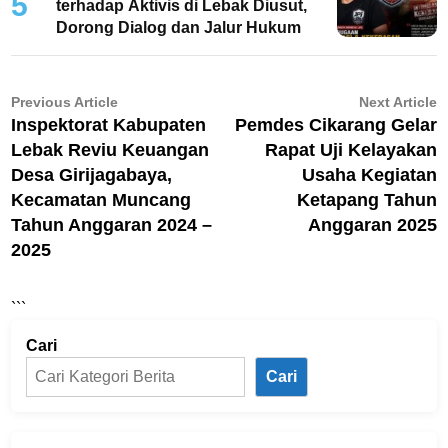
5
terhadap Aktivis di Lebak Diusut,
Dorong Dialog dan Jalur Hukum
Navigasi
Previous
N
Previous Article
Next Article
article:
ar
Inspektorat Kabupaten
Pemdes Cikarang Gelar
pos
Lebak Reviu Keuangan
Rapat Uji Kelayakan
Desa Girijagabaya,
Usaha Kegiatan
Kecamatan Muncang
Ketapang Tahun
Tahun Anggaran 2024 –
Anggaran 2025
2025
```
Cari
Cari