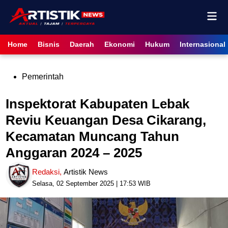
Skip
Mai
to
content
Men
Home
Bisnis
Daerah
Ekonomi
Hukum
Internasional
Posted
Pemerintah
in
Inspektorat Kabupaten Lebak
Reviu Keuangan Desa Cikarang,
Kecamatan Muncang Tahun
Anggaran 2024 – 2025
Redaksi
,
Artistik News
Selasa, 02 September 2025 | 17:53 WIB