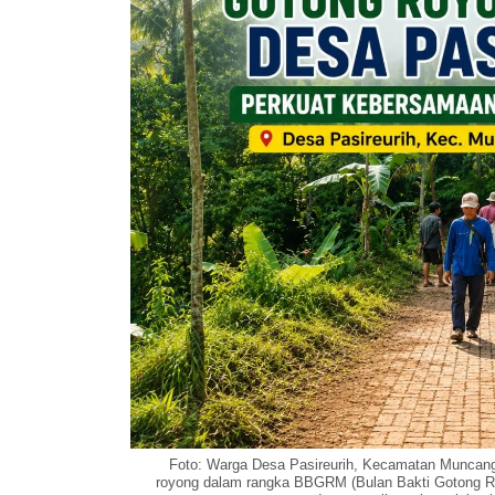
Foto: Warga Desa Pasireurih, Kecamatan Muncang
royong dalam rangka BBGRM (Bulan Bakti Gotong R