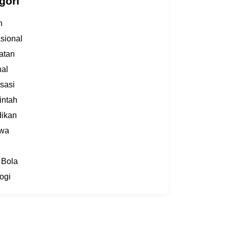
gori
h
asional
atan
al
sasi
intah
dikan
iwa
 Bola
ogi