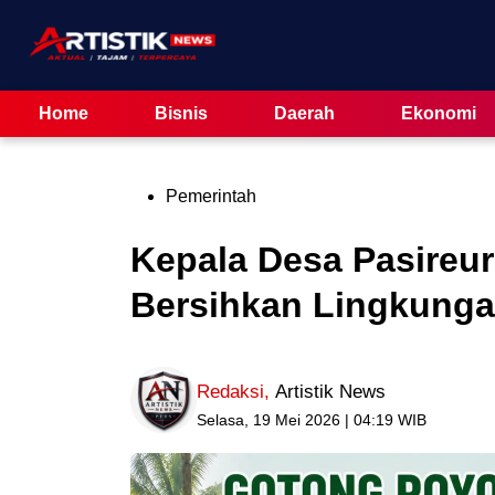
Skip
to
content
Home
Bisnis
Daerah
Ekonomi
Posted
Pemerintah
in
Kepala Desa Pasireu
Bersihkan Lingkung
Redaksi
,
Artistik News
Selasa, 19 Mei 2026 | 04:19 WIB