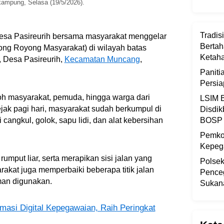
kampung, Selasa (19/5/2026).
Tradis
esa Pasireurih bersama masyarakat menggelar
Bertah
ong Royong Masyarakat) di wilayah batas
Ketaha
 Desa Pasireurih,
Kecamatan Muncang
,
Panit
Persi
koh masyarakat, pemuda, hingga warga dari
LSIM B
 pagi hari, masyarakat sudah berkumpul di
Disdik
cangkul, golok, sapu lidi, dan alat kebersihan
BOSP
Pemkot
Kepega
mput liar, serta merapikan sisi jalan yang
Polsek
arakat juga memperbaiki beberapa titik jalan
Pence
man digunakan.
Sukan
masi Digital Kepegawaian, Raih Peringkat