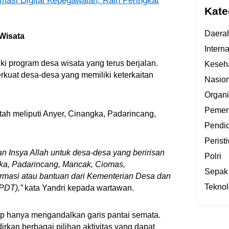
masi Digital Kepegawaian, Raih Peringkat
Kate
Daera
Wisata
Intern
ki program desa wisata yang terus berjalan.
Keseh
uat desa-desa yang memiliki keterkaitan
Nasion
Organi
Pemer
ah meliputi Anyer, Cinangka, Padarincang,
Pendi
Perist
 Insya Allah untuk desa-desa yang beririsan
Polri
ka, Padarincang, Mancak, Ciomas,
Sepak
rmasi atau bantuan dari Kementerian Desa dan
Teknol
PDT),”
kata Yandri kepada wartawan.
p hanya mengandalkan garis pantai semata.
rkan berbagai pilihan aktivitas yang dapat