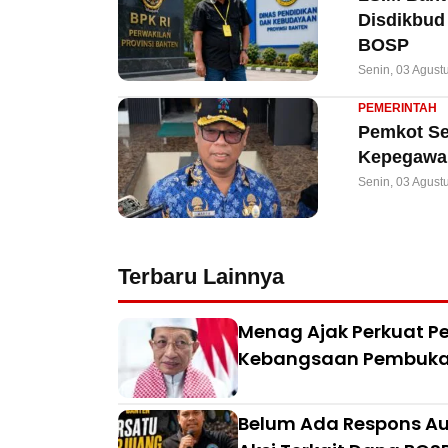
Disdikbud
BOSP
Senin, 03 Agust
PEMERINTAH
Pemkot Ser
Kepegawai
Senin, 03 Agust
Terbaru Lainnya
Menag Ajak Perkuat Pe
Kebangsaan Pembuka 
Belum Ada Respons Aud