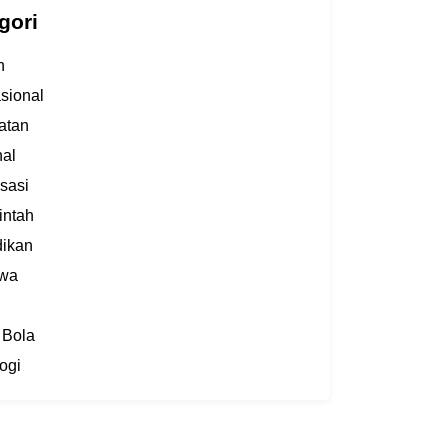
gori
h
asional
atan
al
sasi
intah
dikan
iwa
 Bola
ogi