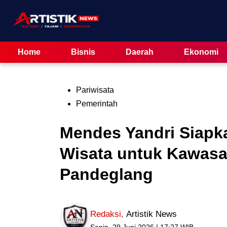
Skip
to
content
Home
Bisnis
Daerah
Ekonomi
Posted
Pariwisata
in
Pemerintah
Mendes Yandri Siapk
Wisata untuk Kawasa
Pandeglang
Redaksi
,
Artistik News
Senin, 29 Juni 2026 | 17:27 WIB