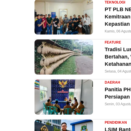
TEKNOLOGI
PT PLB NE
Kemitraan 
Kepastian
Kamis, 06 Agust
FEATURE
Tradisi L
Bertahan,
Ketahanan
Selasa, 04 Agus
DAERAH
Panitia P
Persiapan
Senin, 03 Agust
PENDIDIKAN
LSIM Bant