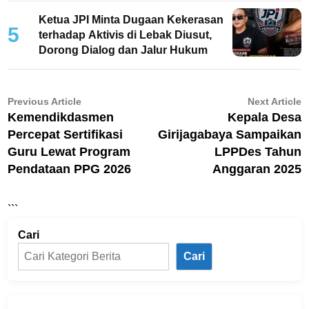
Ketua JPI Minta Dugaan Kekerasan
5
terhadap Aktivis di Lebak Diusut,
Dorong Dialog dan Jalur Hukum
Navigasi
Previous
N
Previous Article
Next Article
article:
ar
Kemendikdasmen
Kepala Desa
pos
Percepat Sertifikasi
Girijagabaya Sampaikan
Guru Lewat Program
LPPDes Tahun
Pendataan PPG 2026
Anggaran 2025
```
Cari
Cari