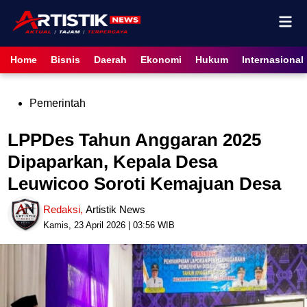
Skip
Mai
to
content
Men
Home
Bisnis
Daerah
Ekonomi
Hukum
Internasional
Posted
Pemerintah
in
LPPDes Tahun Anggaran 2025
Dipaparkan, Kepala Desa
Leuwicoo Soroti Kemajuan Desa
Redaksi
,
Artistik News
Kamis, 23 April 2026 | 03:56 WIB