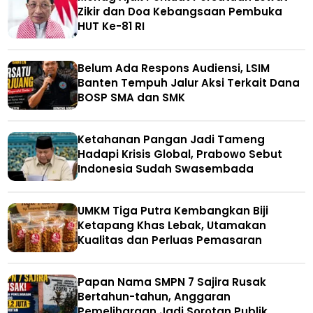
Zikir dan Doa Kebangsaan Pembuka
HUT Ke-81 RI
Belum Ada Respons Audiensi, LSIM
Banten Tempuh Jalur Aksi Terkait Dana
BOSP SMA dan SMK
Ketahanan Pangan Jadi Tameng
Hadapi Krisis Global, Prabowo Sebut
Indonesia Sudah Swasembada
UMKM Tiga Putra Kembangkan Biji
Ketapang Khas Lebak, Utamakan
Kualitas dan Perluas Pemasaran
Papan Nama SMPN 7 Sajira Rusak
Bertahun-tahun, Anggaran
Pemeliharaan Jadi Sorotan Publik