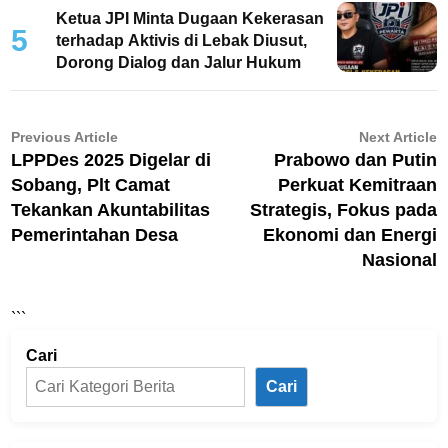
Ketua JPI Minta Dugaan Kekerasan
5
terhadap Aktivis di Lebak Diusut,
Dorong Dialog dan Jalur Hukum
Navigasi
Previous
N
Previous Article
Next Article
article:
ar
LPPDes 2025 Digelar di
Prabowo dan Putin
pos
Sobang, Plt Camat
Perkuat Kemitraan
Tekankan Akuntabilitas
Strategis, Fokus pada
Pemerintahan Desa
Ekonomi dan Energi
Nasional
```
Cari
Cari