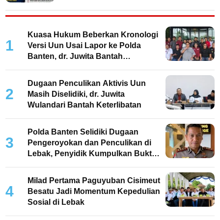
Kuasa Hukum Beberkan Kronologi
1
Versi Uun Usai Lapor ke Polda
Banten, dr. Juwita Bantah
Keterlibatan
Dugaan Penculikan Aktivis Uun
2
Masih Diselidiki, dr. Juwita
Wulandari Bantah Keterlibatan
Polda Banten Selidiki Dugaan
3
Pengeroyokan dan Penculikan di
Lebak, Penyidik Kumpulkan Bukti
dan Periksa Saksi
Milad Pertama Paguyuban Cisimeut
4
Besatu Jadi Momentum Kepedulian
Sosial di Lebak