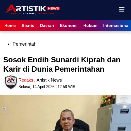
Skip
Mai
to
content
Men
Home
Bisnis
Daerah
Ekonomi
Hukum
Internasional
Posted
Pemerintah
in
Sosok Endih Sunardi Kiprah dan
Karir di Dunia Pemerintahan
Redaksi
,
Artistik News
Selasa, 14 April 2026 | 12:58 WIB