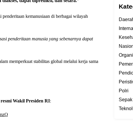
akses, dapat diprediksi, dan setara.”
Kate
i penderitaan kemanusiaan di berbagai wilayah
Daera
Intern
Keseh
asi penderitaan manusia yang sebenarnya dapat
Nasion
Organi
am memperkuat stabilitas global melalui kerja sama
Pemer
Pendi
Perist
Polri
Sepak
resmi Wakil Presiden RI
:
Teknol
8mzQ