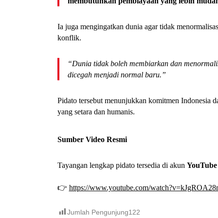
membutuhkan pembiayaan yang lebih mudah di
Ia juga mengingatkan dunia agar tidak menormalisas
konflik.
“Dunia tidak boleh membiarkan dan menormalis
dicegah menjadi normal baru.”
Pidato tersebut menunjukkan komitmen Indonesia dal
yang setara dan humanis.
Sumber Video Resmi
Tayangan lengkap pidato tersedia di akun
YouTube 
👉
https://www.youtube.com/watch?v=kJgROA2
Jumlah Pengunjung
122