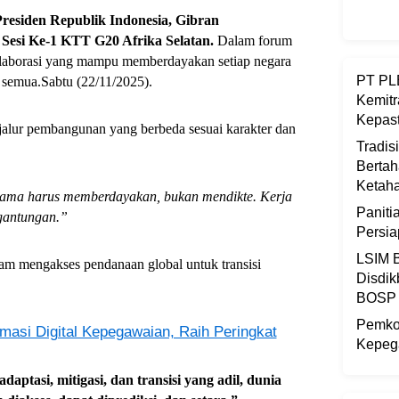
residen Republik Indonesia, Gibran
esi Ke-1 KTT G20 Afrika Selatan.
Dalam forum
kolaborasi yang mampu memberdayakan setiap negara
PT PLB
semua.Sabtu (22/11/2025).
Kemitr
Kepast
alur pembangunan yang berbeda sesuai karakter dan
Tradis
Bertah
Ketaha
 sama harus memberdayakan, bukan mendikte. Kerja
Panit
gantungan.”
Persi
LSIM B
am mengakses pendanaan global untuk transisi
Disdik
BOSP
Pemkot
masi Digital Kepegawaian, Raih Peringkat
Kepega
tasi, mitigasi, dan transisi yang adil, dunia