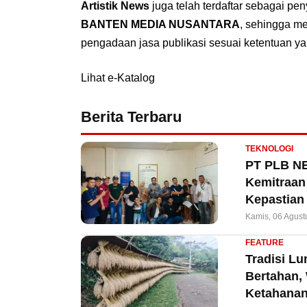
Artistik News
juga telah terdaftar sebagai pe
BANTEN MEDIA NUSANTARA
, sehingga m
pengadaan jasa publikasi sesuai ketentuan ya
Lihat e-Katalog
Berita Terbaru
TEKNOLOGI
PT PLB NE
Kemitraan 
Kepastian
Kamis, 06 Agust
FEATURE
Tradisi L
Bertahan,
Ketahanan