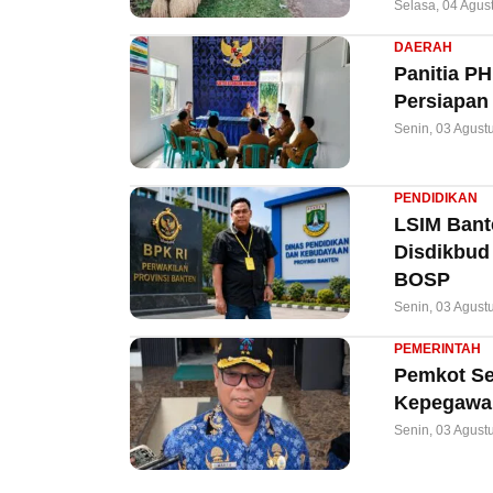
Selasa, 04 Agus
DAERAH
Panitia P
Persiapan
Senin, 03 Agust
PENDIDIKAN
LSIM Bant
Disdikbud
BOSP
Senin, 03 Agust
PEMERINTAH
Pemkot Ser
Kepegawai
Senin, 03 Agust