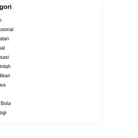
gori
h
asional
atan
al
sasi
intah
dikan
iwa
 Bola
ogi