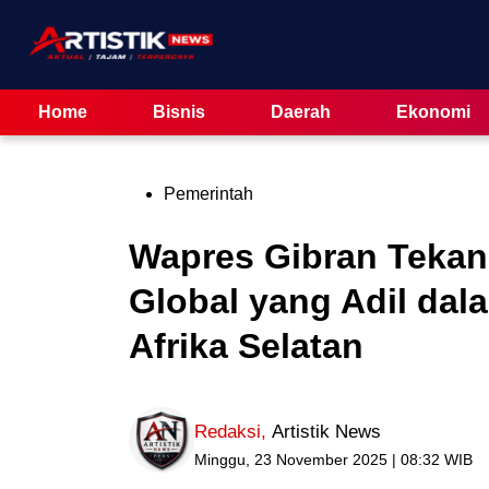
Skip
to
content
Home
Bisnis
Daerah
Ekonomi
Posted
Pemerintah
in
Wapres Gibran Tekan
Global yang Adil dal
Afrika Selatan
Redaksi
,
Artistik News
Minggu, 23 November 2025 | 08:32 WIB