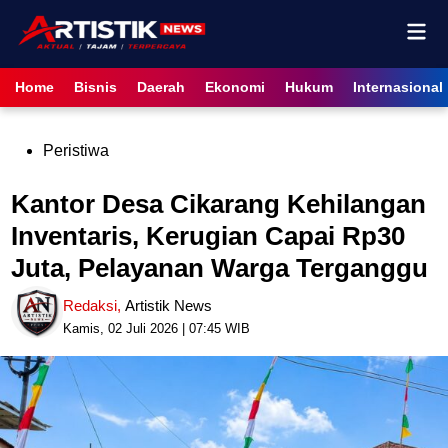
Skip
Mai
to
content
Men
Home
Bisnis
Daerah
Ekonomi
Hukum
Internasional
Posted
Peristiwa
in
Kantor Desa Cikarang Kehilangan
Inventaris, Kerugian Capai Rp30
Juta, Pelayanan Warga Terganggu
Redaksi
,
Artistik News
Kamis, 02 Juli 2026 | 07:45 WIB