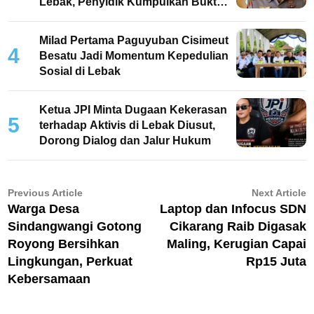
Lebak, Penyidik Kumpulkan Bukti
dan Periksa Saksi
Milad Pertama Paguyuban Cisimeut
4
Besatu Jadi Momentum Kepedulian
Sosial di Lebak
Ketua JPI Minta Dugaan Kekerasan
5
terhadap Aktivis di Lebak Diusut,
Dorong Dialog dan Jalur Hukum
Navigasi
Previous
N
Previous Article
Next Article
article:
ar
Warga Desa
Laptop dan Infocus SDN
pos
Sindangwangi Gotong
Cikarang Raib Digasak
Royong Bersihkan
Maling, Kerugian Capai
Lingkungan, Perkuat
Rp15 Juta
Kebersamaan