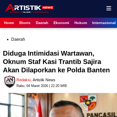
Skip
Mai
to
content
Men
Home
Bisnis
Daerah
Ekonomi
Hukum
Internasional
Posted
Daerah
in
Diduga Intimidasi Wartawan,
Oknum Staf Kasi Trantib Sajira
Akan Dilaporkan ke Polda Banten
Redaksi
,
Artistik News
Rabu, 04 Maret 2026 | 22:20 WIB