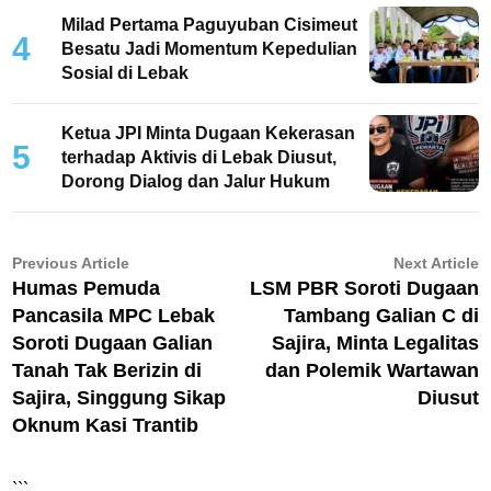
Milad Pertama Paguyuban Cisimeut
4
Besatu Jadi Momentum Kepedulian
Sosial di Lebak
Ketua JPI Minta Dugaan Kekerasan
5
terhadap Aktivis di Lebak Diusut,
Dorong Dialog dan Jalur Hukum
Navigasi
Previous
N
Previous Article
Next Article
article:
ar
Humas Pemuda
LSM PBR Soroti Dugaan
pos
Pancasila MPC Lebak
Tambang Galian C di
Soroti Dugaan Galian
Sajira, Minta Legalitas
Tanah Tak Berizin di
dan Polemik Wartawan
Sajira, Singgung Sikap
Diusut
Oknum Kasi Trantib
```