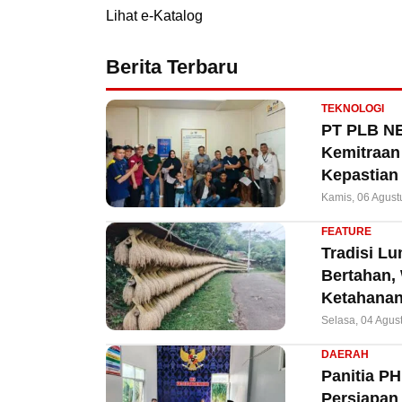
Lihat e-Katalog
Berita Terbaru
TEKNOLOGI
PT PLB NE
Kemitraan 
Kepastian
Kamis, 06 Agust
FEATURE
Tradisi L
Bertahan,
Ketahanan
Selasa, 04 Agus
DAERAH
Panitia P
Persiapan