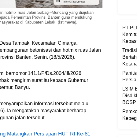
an hotmix ruas Jalan Sabagi–Muncang yang diajukan
pada Pemerintah Provinsi Banten guna mendukung
masyarakat di Kabupaten Lebak. (Istimewa).
PT PLB
Kemitr
Kepast
 Desa Tambak, Kecamatan Cimarga,
mbangunan betonisasi dan hotmix ruas Jalan
Tradis
vinsi Banten. Senin. (18/5/2026).
Bertah
Ketaha
Panit
mi bernomor 141.1/P/Ds.2004/III/2026
Persi
mbak mengirim surat itu kepada Gubernur
bernur, Banyu.
LSIM B
Disdik
BOSP
menyampaikan informasi tersebut melalui
). Ia mengatakan masyarakat berharap
Pemkot
unan jalan tersebut.
Kepega
ng Matangkan Persiapan HUT RI Ke-81