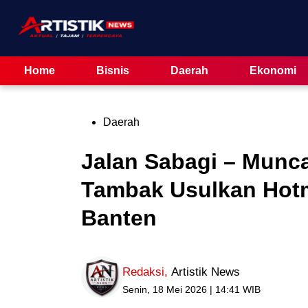
Skip
to
content
Home
Bisnis
Daerah
Ekonomi
Posted
Daerah
in
Jalan Sabagi – Munc
Tambak Usulkan Hot
Banten
Redaksi
,
Artistik News
Senin, 18 Mei 2026 | 14:41 WIB