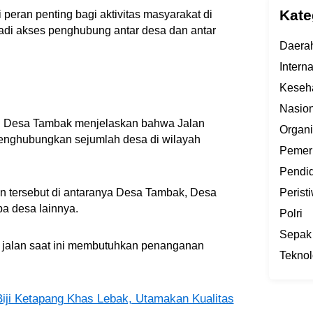
Kate
peran penting bagi aktivitas masyarakat di
jadi akses penghubung antar desa dan antar
Daera
Intern
Keseh
Nasion
ah Desa Tambak menjelaskan bahwa Jalan
Organi
enghubungkan sejumlah desa di wilayah
Pemer
Pendi
 tersebut di antaranya Desa Tambak, Desa
Perist
a desa lainnya.
Polri
Sepak
i jalan saat ini membutuhkan penanganan
Teknol
ji Ketapang Khas Lebak, Utamakan Kualitas