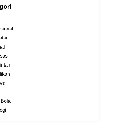
gori
h
asional
atan
al
sasi
intah
dikan
iwa
 Bola
ogi