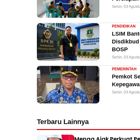
Senin, 03 Agust
PENDIDIKAN
LSIM Bant
Disdikbud
BOSP
Senin, 03 Agust
PEMERINTAH
Pemkot Ser
Kepegawai
Senin, 03 Agust
Terbaru Lainnya
Menag Ajak Perkuat Pe