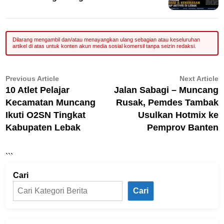
Navigasi
Previous
N
Previous Article
Next Article
article:
ar
10 Atlet Pelajar
Jalan Sabagi – Muncang
pos
Kecamatan Muncang
Rusak, Pemdes Tambak
Ikuti O2SN Tingkat
Usulkan Hotmix ke
Kabupaten Lebak
Pemprov Banten
```
Cari
Cari