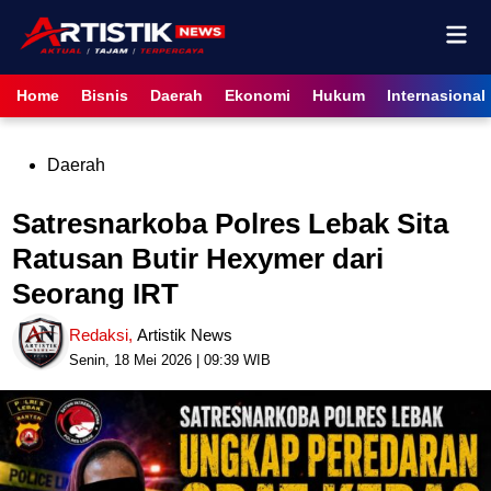
Skip
Mai
to
content
Men
Home
Bisnis
Daerah
Ekonomi
Hukum
Internasional
Posted
Daerah
in
Satresnarkoba Polres Lebak Sita
Ratusan Butir Hexymer dari
Seorang IRT
Redaksi
,
Artistik News
Senin, 18 Mei 2026 | 09:39 WIB