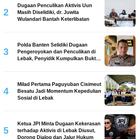
Dugaan Penculikan Aktivis Uun
2
Masih Diselidiki, dr. Juwita
Wulandari Bantah Keterlibatan
Polda Banten Selidiki Dugaan
3
Pengeroyokan dan Penculikan di
Lebak, Penyidik Kumpulkan Bukti
dan Periksa Saksi
Milad Pertama Paguyuban Cisimeut
4
Besatu Jadi Momentum Kepedulian
Sosial di Lebak
Ketua JPI Minta Dugaan Kekerasan
5
terhadap Aktivis di Lebak Diusut,
Dorong Dialog dan Jalur Hukum