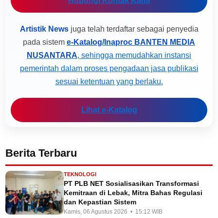
Hubungi Kontak Kami
Artistik News
juga telah terdaftar sebagai penyedia
pada sistem
e-Katalog/Inaproc BANTEN MEDIA
NUSANTARA
, sehingga memudahkan instansi
pemerintah dalam proses pengadaan jasa publikasi
sesuai ketentuan yang berlaku.
Lihat e-Katalog
Berita Terbaru
TEKNOLOGI
PT PLB NET Sosialisasikan Transformasi
Kemitraan di Lebak, Mitra Bahas Regulasi
dan Kepastian Sistem
Kamis, 06 Agustus 2026 • 15:12 WIB