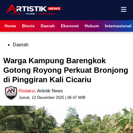
Skip
Mai
to
content
Men
Home
Bisnis
Daerah
Ekonomi
Hukum
Internasional
Posted
Daerah
in
Warga Kampung Barengkok
Gotong Royong Perkuat Bronjong
di Pinggiran Kali Cicariu
Redaksi
,
Artistik News
Jumat, 12 Desember 2025 | 06:47 WIB