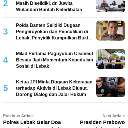
2
Masih Diselidiki, dr. Juwita
Wulandari Bantah Keterlibatan
Polda Banten Selidiki Dugaan
3
Pengeroyokan dan Penculikan di
Lebak, Penyidik Kumpulkan Bukti
dan Periksa Saksi
Milad Pertama Paguyuban Cisimeut
4
Besatu Jadi Momentum Kepedulian
Sosial di Lebak
Ketua JPI Minta Dugaan Kekerasan
5
terhadap Aktivis di Lebak Diusut,
Dorong Dialog dan Jalur Hukum
Navigasi
Previous
N
Previous Article
Next Article
article:
ar
Polres Lebak Gelar Doa
Presiden Prabowo
pos