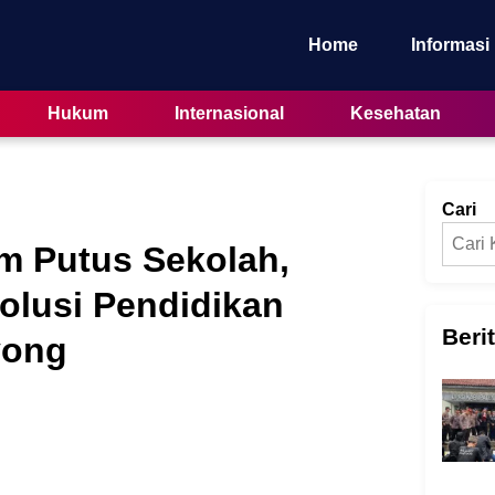
Home
Informasi
Hukum
Internasional
Kesehatan
Cari
m Putus Sekolah,
olusi Pendidikan
Beri
yong