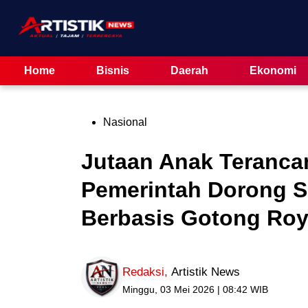
Skip
to
content
Home
Bisnis
Daerah
Ekonomi
Posted
Nasional
in
Jutaan Anak Teranca
Pemerintah Dorong S
Berbasis Gotong Ro
Redaksi
,
Artistik News
Minggu, 03 Mei 2026 | 08:42 WIB