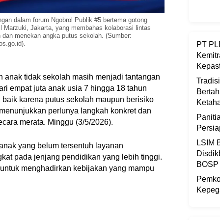
an dalam forum Ngobrol Publik #5 bertema gotong
 Marzuki, Jakarta, yang membahas kolaborasi lintas
n dan menekan angka putus sekolah. (Sumber:
s.go.id).
PT PLB
Kemitr
Kepast
 anak tidak sekolah masih menjadi tantangan
Tradis
ari empat juta anak usia 7 hingga 18 tahun
Bertah
baik karena putus sekolah maupun berisiko
Ketaha
 menunjukkan perlunya langkah konkret dan
Panit
cara merata. Minggu (3/5/2026).
Persi
LSIM B
 anak yang belum tersentuh layanan
Disdik
at pada jenjang pendidikan yang lebih tinggi.
BOSP
ah untuk menghadirkan kebijakan yang mampu
Pemkot
Kepega