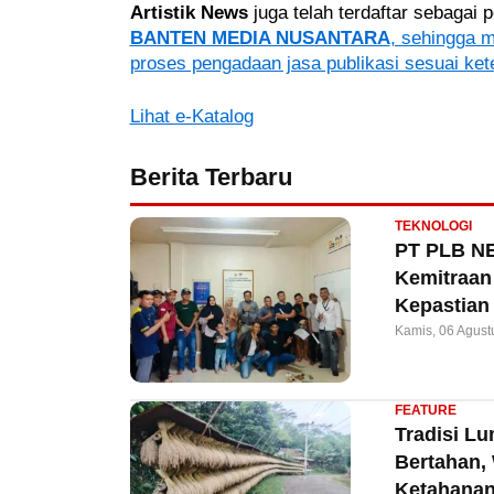
Artistik News
juga telah terdaftar sebagai
BANTEN MEDIA NUSANTARA
, sehingga 
proses pengadaan jasa publikasi sesuai ket
Lihat e-Katalog
Berita Terbaru
TEKNOLOGI
PT PLB NE
Kemitraan 
Kepastian
Kamis, 06 Agust
FEATURE
Tradisi L
Bertahan,
Ketahanan