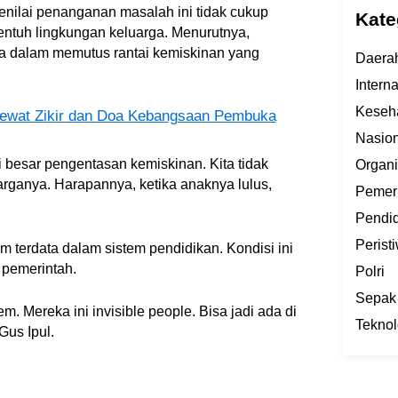
menilai penanganan masalah ini tidak cukup
Kate
entuh lingkungan keluarga. Menurutnya,
a dalam memutus rantai kemiskinan yang
Daera
Intern
Keseh
Lewat Zikir dan Doa Kebangsaan Pembuka
Nasion
i besar pengentasan kemiskinan. Kita tidak
Organi
arganya. Harapannya, ketika anaknya lulus,
Pemer
Pendi
Perist
terdata dalam sistem pendidikan. Kondisi ini
 pemerintah.
Polri
Sepak
em. Mereka ini invisible people. Bisa jadi ada di
Teknol
 Gus Ipul.