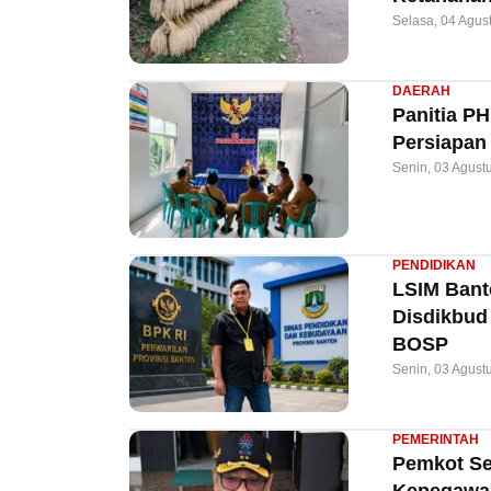
Selasa, 04 Agus
DAERAH
Panitia P
Persiapan
Senin, 03 Agust
PENDIDIKAN
LSIM Bant
Disdikbud
BOSP
Senin, 03 Agust
PEMERINTAH
Pemkot Ser
Kepegawai