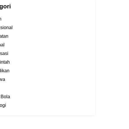
gori
h
asional
atan
al
sasi
intah
dikan
iwa
 Bola
ogi