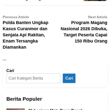
Navigasi
Previous
N
Previous Article
Next Article
article:
ar
Polda Banten Ungkap
Program Magang
pos
Kasus Curanmor dan
Nasional 2026 Dibuka,
Senjata Api Rakitan,
Target Peserta Capai
Enam Tersangka
150 Ribu Orang
Diamankan
```
Cari
Cari
Berita Populer