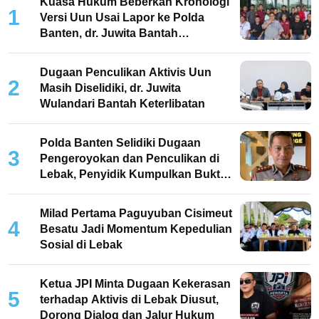
Kuasa Hukum Beberkan Kronologi
1
Versi Uun Usai Lapor ke Polda
Banten, dr. Juwita Bantah
Keterlibatan
Dugaan Penculikan Aktivis Uun
2
Masih Diselidiki, dr. Juwita
Wulandari Bantah Keterlibatan
Polda Banten Selidiki Dugaan
3
Pengeroyokan dan Penculikan di
Lebak, Penyidik Kumpulkan Bukti
dan Periksa Saksi
Milad Pertama Paguyuban Cisimeut
4
Besatu Jadi Momentum Kepedulian
Sosial di Lebak
Ketua JPI Minta Dugaan Kekerasan
5
terhadap Aktivis di Lebak Diusut,
Dorong Dialog dan Jalur Hukum