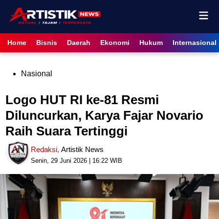
Skip
Mai
to
content
Men
Home
Bisnis
Daerah
Ekonomi
Hukum
Internasional
Posted
Nasional
in
Logo HUT RI ke-81 Resmi
Diluncurkan, Karya Fajar Novario
Raih Suara Tertinggi
Redaksi
,
Artistik News
Senin, 29 Juni 2026 | 16:22 WIB