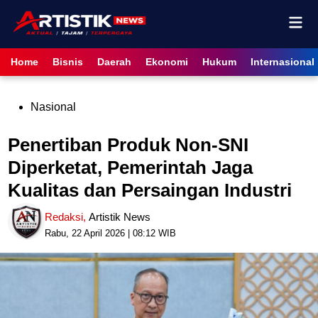
Skip
Mai
to
content
Men
Home
Bisnis
Daerah
Ekonomi
Hukum
Internasional
Posted
Nasional
in
Penertiban Produk Non-SNI
Diperketat, Pemerintah Jaga
Kualitas dan Persaingan Industri
Redaksi
,
Artistik News
Rabu, 22 April 2026 | 08:12 WIB