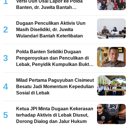
1
Versi Uun Usai Lapor ke Polda
Banten, dr. Juwita Bantah
Keterlibatan
Dugaan Penculikan Aktivis Uun
2
Masih Diselidiki, dr. Juwita
Wulandari Bantah Keterlibatan
Polda Banten Selidiki Dugaan
3
Pengeroyokan dan Penculikan di
Lebak, Penyidik Kumpulkan Bukti
dan Periksa Saksi
Milad Pertama Paguyuban Cisimeut
4
Besatu Jadi Momentum Kepedulian
Sosial di Lebak
Ketua JPI Minta Dugaan Kekerasan
5
terhadap Aktivis di Lebak Diusut,
Dorong Dialog dan Jalur Hukum