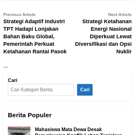
Navigasi
Previous
N
Previous Article
Next Article
article:
ar
Strategi Adaptif Industri
Strategi Ketahanan
pos
TPT Hadapi Lonjakan
Energi Nasional
Bahan Baku Global,
Diperkuat Lewat
Pemerintah Perkuat
Diversifikasi dan Opsi
Ketahanan Rantai Pasok
Nuklir
```
Cari
Cari
Berita Populer
Mahasiswa Mata Dewa Desak