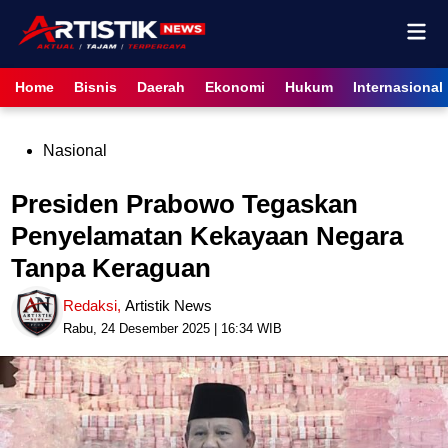
Skip
Mai
to
content
Men
Home
Bisnis
Daerah
Ekonomi
Hukum
Internasional
Posted
Nasional
in
Presiden Prabowo Tegaskan
Penyelamatan Kekayaan Negara
Tanpa Keraguan
Redaksi
,
Artistik News
Rabu, 24 Desember 2025 | 16:34 WIB