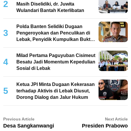
2
Masih Diselidiki, dr. Juwita
Wulandari Bantah Keterlibatan
Polda Banten Selidiki Dugaan
3
Pengeroyokan dan Penculikan di
Lebak, Penyidik Kumpulkan Bukti
dan Periksa Saksi
Milad Pertama Paguyuban Cisimeut
4
Besatu Jadi Momentum Kepedulian
Sosial di Lebak
Ketua JPI Minta Dugaan Kekerasan
5
terhadap Aktivis di Lebak Diusut,
Dorong Dialog dan Jalur Hukum
Navigasi
Previous
N
Previous Article
Next Article
article:
ar
Desa Sangkanwangi
Presiden Prabowo
pos