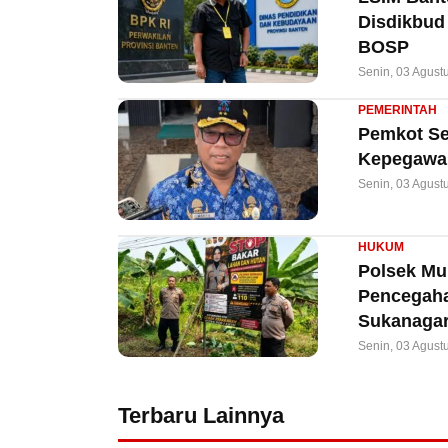
Disdikbud
BOSP
Senin, 03 Agust
PEMERINTAH
Pemkot Ser
Kepegawai
Senin, 03 Agust
HUKUM
Polsek Mun
Pencegaha
Sukanagar
Senin, 03 Agust
Terbaru Lainnya