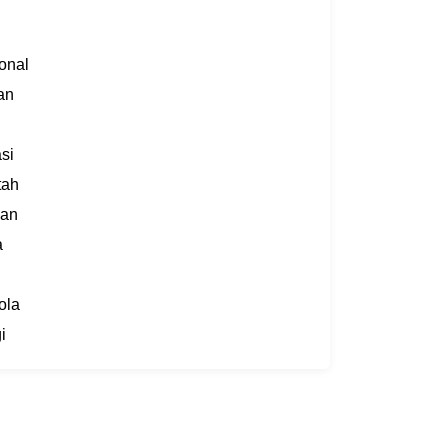
ional
an
l
si
tah
kan
a
ola
i