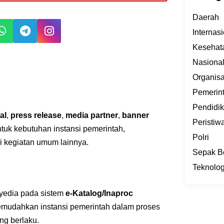
Daerah
Internas
Kesehat
Nasiona
Organisa
Pemerin
Pendidi
al
,
press release
,
media partner
,
banner
Peristiw
untuk kebutuhan instansi pemerintah,
Polri
i kegiatan umum lainnya.
Sepak B
Teknolog
nyedia pada sistem
e-Katalog/Inaproc
emudahkan instansi pemerintah dalam proses
ng berlaku.