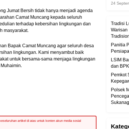
24 Septe
ng Jumat Bersih tidak hanya menjadi agenda
jut arahan Camat Muncang kepada seluruh
Tradisi 
edulian terhadap kebersihan lingkungan dan
Warisan
h masyarakat.
Tradisio
Panitia
arahan Bapak Camat Muncang agar seluruh desa
Persiap
rsihan lingkungan. Kami menyambut baik
rakat untuk bersama-sama menjaga lingkungan
LSIM Ban
h Muhaimin.
dan BPK
Pemkot S
Kepegawa
Polsek M
Pencega
Sukanag
Kateg