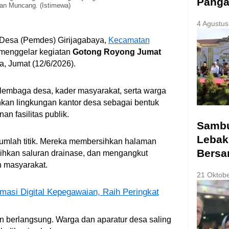
Panga
an Muncang. (Istimewa)
4 Agustus
Desa (Pemdes) Girijagabaya,
Kecamatan
 menggelar kegiatan
Gotong Royong Jumat
, Jumat (12/6/2026).
 lembaga desa, kader masyarakat, serta warga
kan lingkungan kantor desa sebagai bentuk
n fasilitas publik.
Sambut
Lebak
jumlah titik. Mereka membersihkan halaman
Bers
ihkan saluran drainase, dan mengangkut
n masyarakat.
21 Oktob
masi Digital Kepegawaian, Raih Peringkat
n berlangsung. Warga dan aparatur desa saling