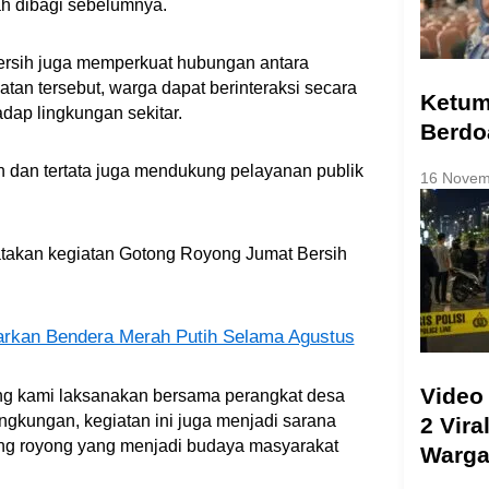
h dibagi sebelumnya.
ersih juga memperkuat hubungan antara
tan tersebut, warga dapat berinteraksi secara
Ketum
ap lingkungan sekitar.
Berdo
sih dan tertata juga mendukung pelayanan publik
16 Novem
takan kegiatan Gotong Royong Jumat Bersih
rkan Bendera Merah Putih Selama Agustus
Video
yang kami laksanakan bersama perangkat desa
ngkungan, kegiatan ini juga menjadi sarana
2 Vira
g royong yang menjadi budaya masyarakat
Warg