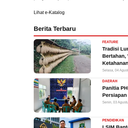
Lihat e-Katalog
Berita Terbaru
FEATURE
Tradisi L
Bertahan,
Ketahanan
Selasa, 04 Agus
DAERAH
Panitia P
Persiapan
Senin, 03 Agust
PENDIDIKAN
LSIM Bant