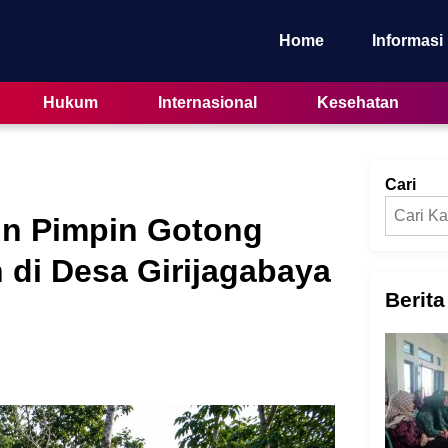
Home
Informasi
Hukum
Internasional
Kesehatan
Cari
in Pimpin Gotong
di Desa Girijagabaya
Berita