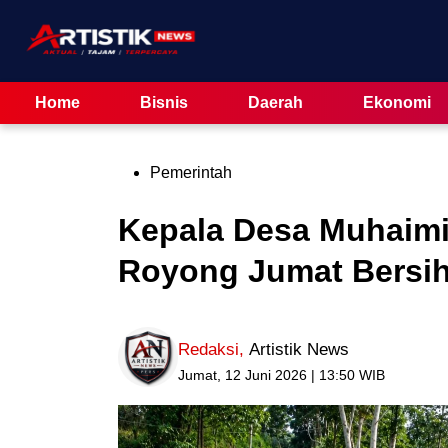
Skip
to
content
Home
Bisnis
Daerah
Ekonomi
Posted
Pemerintah
in
Kepala Desa Muhaim
Royong Jumat Bersih 
Redaksi
,
Artistik News
Jumat, 12 Juni 2026 | 13:50 WIB