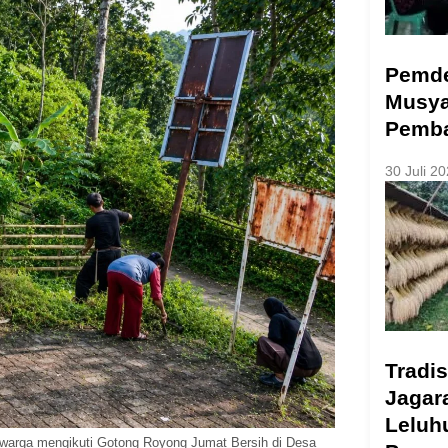
Pemde
Musya
Pemba
30 Juli 2
Tradi
Jagar
Leluh
warga mengikuti Gotong Royong Jumat Bersih di Desa