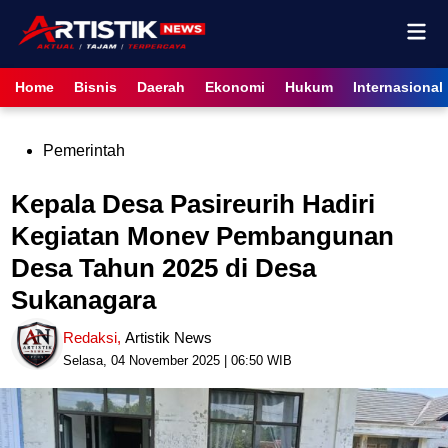
Skip
Mai
to
content
Men
Home
Bisnis
Daerah
Ekonomi
Hukum
Internasional
Posted
Pemerintah
in
Kepala Desa Pasireurih Hadiri
Kegiatan Monev Pembangunan
Desa Tahun 2025 di Desa
Sukanagara
Redaksi
,
Artistik News
Selasa, 04 November 2025 | 06:50 WIB