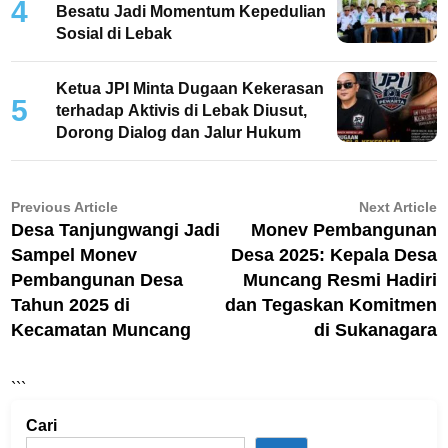
4
Besatu Jadi Momentum Kepedulian
Sosial di Lebak
Ketua JPI Minta Dugaan Kekerasan
5
terhadap Aktivis di Lebak Diusut,
Dorong Dialog dan Jalur Hukum
Navigasi
Previous
N
Previous Article
Next Article
article:
ar
Desa Tanjungwangi Jadi
Monev Pembangunan
pos
Sampel Monev
Desa 2025: Kepala Desa
Pembangunan Desa
Muncang Resmi Hadiri
Tahun 2025 di
dan Tegaskan Komitmen
Kecamatan Muncang
di Sukanagara
```
Cari