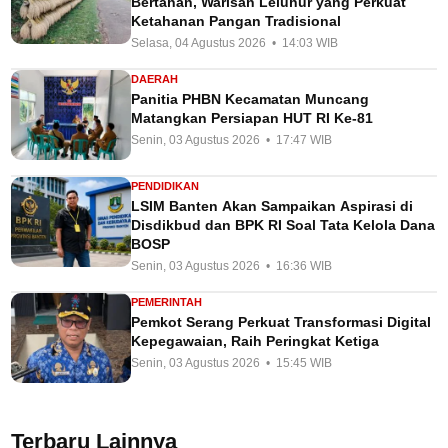
Bertahan, Warisan Leluhur yang Perkuat
Ketahanan Pangan Tradisional
Selasa, 04 Agustus 2026 • 14:03 WIB
DAERAH
Panitia PHBN Kecamatan Muncang
Matangkan Persiapan HUT RI Ke-81
Senin, 03 Agustus 2026 • 17:47 WIB
PENDIDIKAN
LSIM Banten Akan Sampaikan Aspirasi di
Disdikbud dan BPK RI Soal Tata Kelola Dana
BOSP
Senin, 03 Agustus 2026 • 16:36 WIB
PEMERINTAH
Pemkot Serang Perkuat Transformasi Digital
Kepegawaian, Raih Peringkat Ketiga
Senin, 03 Agustus 2026 • 15:45 WIB
Terbaru Lainnya