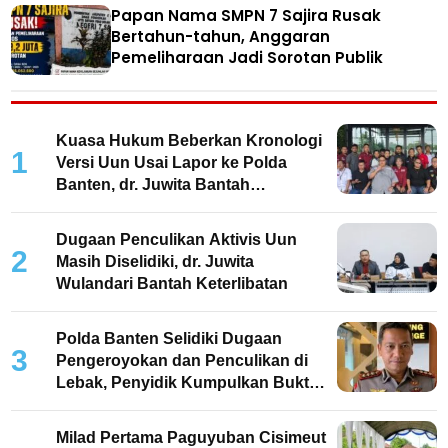
Papan Nama SMPN 7 Sajira Rusak
Bertahun-tahun, Anggaran
Pemeliharaan Jadi Sorotan Publik
Kuasa Hukum Beberkan Kronologi
1
Versi Uun Usai Lapor ke Polda
Banten, dr. Juwita Bantah
Keterlibatan
Dugaan Penculikan Aktivis Uun
2
Masih Diselidiki, dr. Juwita
Wulandari Bantah Keterlibatan
Polda Banten Selidiki Dugaan
3
Pengeroyokan dan Penculikan di
Lebak, Penyidik Kumpulkan Bukti
dan Periksa Saksi
Milad Pertama Paguyuban Cisimeut