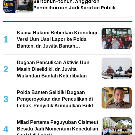
Bertahun-tahun, Anggaran
Pemeliharaan Jadi Sorotan Publik
Kuasa Hukum Beberkan Kronologi
1
Versi Uun Usai Lapor ke Polda
Banten, dr. Juwita Bantah
Keterlibatan
Dugaan Penculikan Aktivis Uun
2
Masih Diselidiki, dr. Juwita
Wulandari Bantah Keterlibatan
Polda Banten Selidiki Dugaan
3
Pengeroyokan dan Penculikan di
Lebak, Penyidik Kumpulkan Bukti
dan Periksa Saksi
Milad Pertama Paguyuban Cisimeut
4
Besatu Jadi Momentum Kepedulian