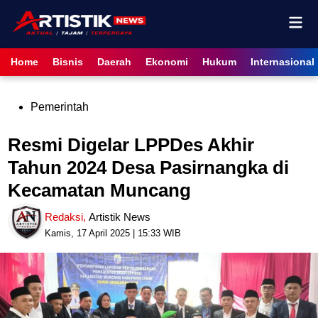
Skip
Mai
to
content
Men
Home
Bisnis
Daerah
Ekonomi
Hukum
Internasional
Posted
Pemerintah
in
Resmi Digelar LPPDes Akhir
Tahun 2024 Desa Pasirnangka di
Kecamatan Muncang
Redaksi
,
Artistik News
Kamis, 17 April 2025 | 15:33 WIB