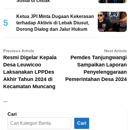
Sosial di Lebak
Ketua JPI Minta Dugaan Kekerasan
5
terhadap Aktivis di Lebak Diusut,
Dorong Dialog dan Jalur Hukum
Navigasi
Previous
N
Previous Article
Next Article
article:
ar
Resmi Digelar Kepala
Pemdes Tanjungwangi
pos
Desa Leuwicoo
Sampaikan Laporan
Laksanakan LPPDes
Penyelenggaraan
Akhir Tahun 2024 di
Pemerintahan Desa 2024
Kecamatan Muncang
```
Cari
Cari