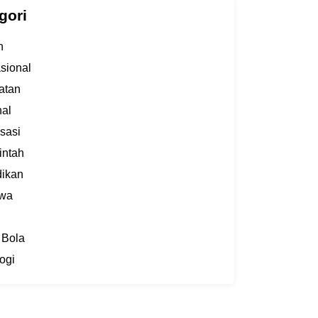
gori
h
asional
atan
al
sasi
intah
dikan
iwa
 Bola
ogi