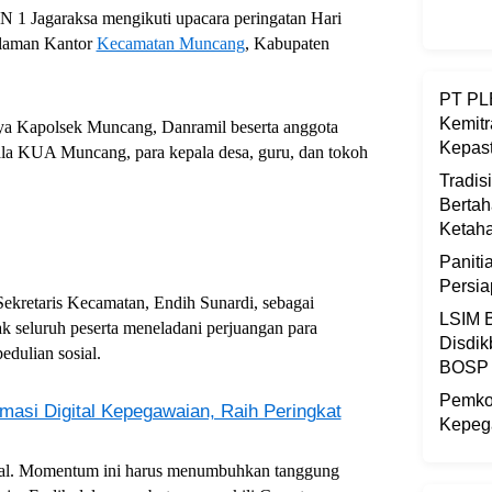
 1 Jagaraksa mengikuti upacara peringatan Hari
alaman Kantor
Kecamatan Muncang
, Kabupaten
PT PLB
Kemitr
nya Kapolsek Muncang, Danramil beserta anggota
Kepast
 KUA Muncang, para kepala desa, guru, dan tokoh
Tradis
Bertah
Ketaha
Panit
Persi
retaris Kecamatan, Endih Sunardi, sebagai
LSIM B
 seluruh peserta meneladani perjuangan para
Disdik
dulian sosial.
BOSP
Pemkot
masi Digital Kepegawaian, Raih Peringkat
Kepega
ial. Momentum ini harus menumbuhkan tanggung