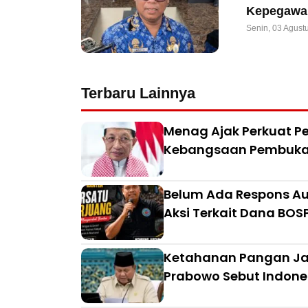
Kepegawai
Senin, 03 Agust
Terbaru Lainnya
Menag Ajak Perkuat Pe
Kebangsaan Pembuka 
Belum Ada Respons Aud
Aksi Terkait Dana BO
Ketahanan Pangan Jad
Prabowo Sebut Indon