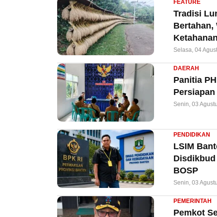
FEATURE
Tradisi L
Bertahan,
Ketahanan
Selasa, 04 Agus
DAERAH
Panitia P
Persiapan
Senin, 03 Agust
PENDIDIKAN
LSIM Bant
Disdikbud
BOSP
Senin, 03 Agust
PEMERINTAH
Pemkot Ser