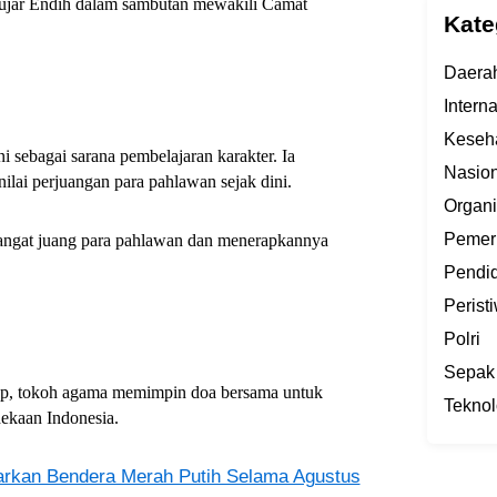
” ujar Endih dalam sambutan mewakili Camat
Kate
Daera
Intern
Keseh
 sebagai sarana pembelajaran karakter. Ia
Nasion
ai perjuangan para pahlawan sejak dini.
Organi
Pemer
ngat juang para pahlawan dan menerapkannya
Pendi
Perist
Polri
Sepak
utup, tokoh agama memimpin doa bersama untuk
Teknol
ekaan Indonesia.
rkan Bendera Merah Putih Selama Agustus