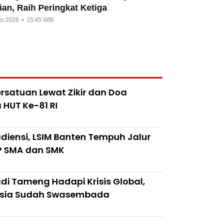
an, Raih Peringkat Ketiga
us 2026 • 15:45 WIB
rsatuan Lewat Zikir dan Doa
HUT Ke-81 RI
iensi, LSIM Banten Tempuh Jalur
SP SMA dan SMK
i Tameng Hadapi Krisis Global,
esia Sudah Swasembada