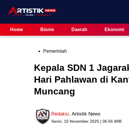
Skip
to
content
Home
Bisnis
Daerah
Ekonomi
Posted
Pemerintah
in
Kepala SDN 1 Jagara
Hari Pahlawan di Ka
Muncang
Redaksi
,
Artistik News
Senin, 10 November 2025 | 06:56 WIB