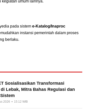
i kegiatan umum lainnya.
nyedia pada sistem
e-Katalog/Inaproc
emudahkan instansi pemerintah dalam proses
ng berlaku.
T Sosialisasikan Transformasi
di Lebak, Mitra Bahas Regulasi dan
 Sistem
us 2026 • 15:12 WIB