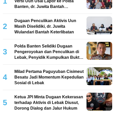
1
Versi Uun Usai Lapor ke Polda
Banten, dr. Juwita Bantah
Keterlibatan
Dugaan Penculikan Aktivis Uun
2
Masih Diselidiki, dr. Juwita
Wulandari Bantah Keterlibatan
Polda Banten Selidiki Dugaan
3
Pengeroyokan dan Penculikan di
Lebak, Penyidik Kumpulkan Bukti
dan Periksa Saksi
Milad Pertama Paguyuban Cisimeut
4
Besatu Jadi Momentum Kepedulian
Sosial di Lebak
Ketua JPI Minta Dugaan Kekerasan
5
terhadap Aktivis di Lebak Diusut,
Dorong Dialog dan Jalur Hukum