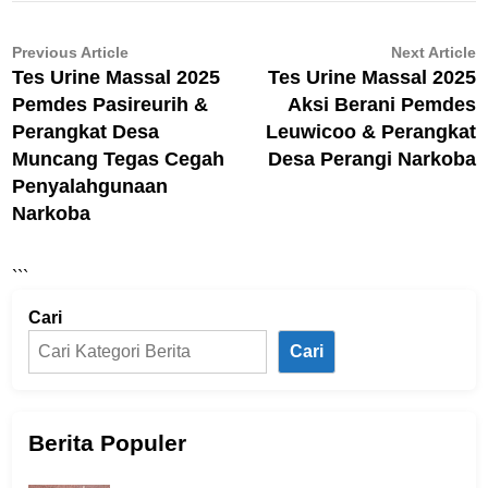
Navigasi
Previous
N
Previous Article
Next Article
article:
ar
Tes Urine Massal 2025
Tes Urine Massal 2025
pos
Pemdes Pasireurih &
Aksi Berani Pemdes
Perangkat Desa
Leuwicoo & Perangkat
Muncang Tegas Cegah
Desa Perangi Narkoba
Penyalahgunaan
Narkoba
```
Cari
Cari
Berita Populer