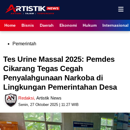
Skip
Mai
to
content
Men
Home
Bisnis
Daerah
Ekonomi
Hukum
Internasional
Posted
Pemerintah
in
Tes Urine Massal 2025: Pemdes
Cikarang Tegas Cegah
Penyalahgunaan Narkoba di
Lingkungan Pemerintahan Desa
Redaksi
,
Artistik News
Senin, 27 Oktober 2025 | 11:27 WIB