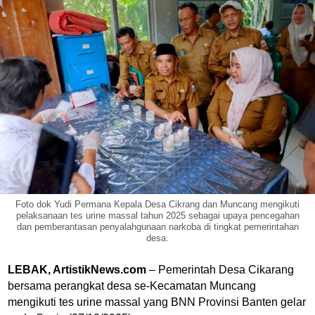
Foto dok Yudi Permana Kepala Desa Cikrang dan Muncang mengikuti
pelaksanaan tes urine massal tahun 2025 sebagai upaya pencegahan
dan pemberantasan penyalahgunaan narkoba di tingkat pemerintahan
desa.
LEBAK, ArtistikNews.com
– Pemerintah Desa Cikarang
bersama perangkat desa se-Kecamatan Muncang
mengikuti tes urine massal yang BNN Provinsi Banten gelar