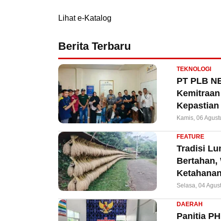
Lihat e-Katalog
Berita Terbaru
TEKNOLOGI
PT PLB NE
Kemitraan 
Kepastian
Kamis, 06 Agust
FEATURE
Tradisi L
Bertahan,
Ketahanan
Selasa, 04 Agus
DAERAH
Panitia P