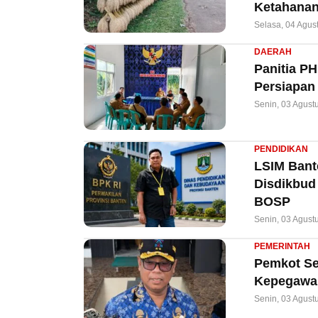
Ketahanan
Selasa, 04 Agus
DAERAH
Panitia P
Persiapan
Senin, 03 Agust
PENDIDIKAN
LSIM Bant
Disdikbud
BOSP
Senin, 03 Agust
PEMERINTAH
Pemkot Ser
Kepegawai
Senin, 03 Agust