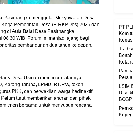
a Pasirnangka menggelar Musyawarah Desa
 Kerja Pemerintah Desa (P-RKPDes) 2025 dan
PT PLB
g di Aula Balai Desa Pasirnangka,
Kemitr
ul 08.30 WIB. Forum ini menjadi ajang bagi
Kepast
prioritas pembangunan dua tahun ke depan.
Tradis
Bertah
Ketaha
Panit
Persi
etaris Desa Usman memimpin jalannya
PD, Karang Taruna, LPMD, RT/RW, tokoh
LSIM B
rus PKK, dan perwakilan warga hadir aktif.
Disdik
 Pelum turut memberikan arahan dari pihak
BOSP
komitmen bersama untuk menyusun rencana
Pemkot
Kepega