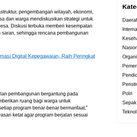
Kate
struktur, pengembangan wilayah, ekonomi,
sa dan warga mendiskusikan strategi untuk
Daera
desa. Diskusi terbuka memberi kesempatan
Intern
 saran, sehingga rencana pembangunan
Keseh
Nasion
masi Digital Kepegawaian, Raih Peringkat
Organi
Pemer
Pendi
Perist
Polri
lan pembangunan bergantung pada
mberikan ruang bagi warga untuk
Sepak
tiap program benar-benar bermanfaat,”
Teknol
asan ketat agar program berjalan sesuai