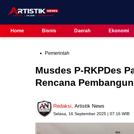
Skip
to
content
Home
Bisnis
Daerah
Ekonomi
Posted
Pemerintah
in
Musdes P-RKPDes Pa
Rencana Pembangun
Redaksi
,
Artistik News
Selasa, 16 September 2025 | 07:16 WIB