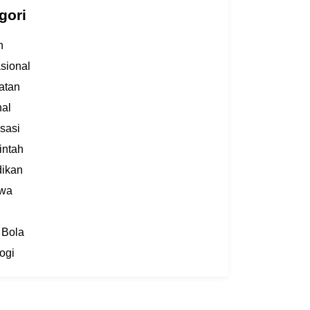
gori
h
asional
atan
al
sasi
intah
dikan
iwa
 Bola
ogi