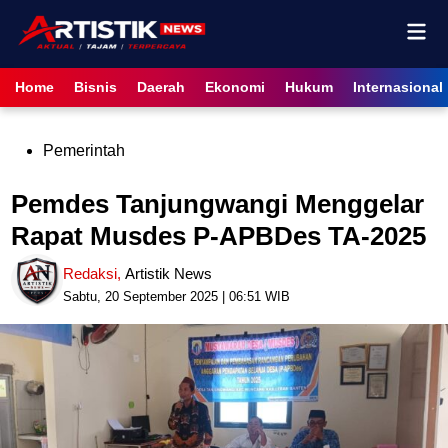
Skip
Mai
to
content
Men
Home
Bisnis
Daerah
Ekonomi
Hukum
Internasional
Posted
Pemerintah
in
Pemdes Tanjungwangi Menggelar
Rapat Musdes P-APBDes TA-2025
Redaksi
,
Artistik News
Sabtu, 20 September 2025 | 06:51 WIB