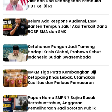
Zikir dan Doa Kebangsaan Pembuka
HUT Ke-81 RI
Belum Ada Respons Audiensi, LSIM
Banten Tempuh Jalur Aksi Terkait Dana
BOSP SMA dan SMK
Ketahanan Pangan Jadi Tameng
Hadapi Krisis Global, Prabowo Sebut
Indonesia Sudah Swasembada
UMKM Tiga Putra Kembangkan Biji
Ketapang Khas Lebak, Utamakan
Kualitas dan Perluas Pemasaran
Papan Nama SMPN 7 Sajira Rusak
Bertahun-tahun, Anggaran
Pemeliharaan Jadi Sorotan Publik