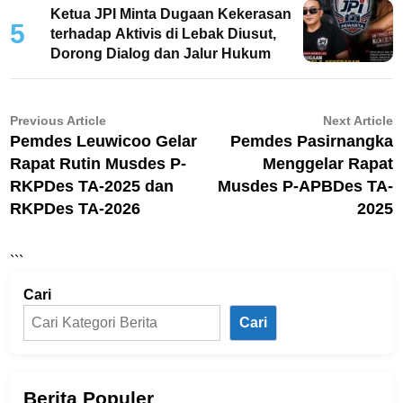
Ketua JPI Minta Dugaan Kekerasan
5
terhadap Aktivis di Lebak Diusut,
Dorong Dialog dan Jalur Hukum
Navigasi
Previous
N
Previous Article
Next Article
article:
ar
Pemdes Leuwicoo Gelar
Pemdes Pasirnangka
pos
Rapat Rutin Musdes P-
Menggelar Rapat
RKPDes TA-2025 dan
Musdes P-APBDes TA-
RKPDes TA-2026
2025
```
Cari
Cari
Berita Populer