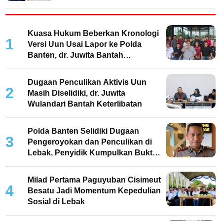
Kuasa Hukum Beberkan Kronologi
1
Versi Uun Usai Lapor ke Polda
Banten, dr. Juwita Bantah
Keterlibatan
Dugaan Penculikan Aktivis Uun
2
Masih Diselidiki, dr. Juwita
Wulandari Bantah Keterlibatan
Polda Banten Selidiki Dugaan
3
Pengeroyokan dan Penculikan di
Lebak, Penyidik Kumpulkan Bukti
dan Periksa Saksi
Milad Pertama Paguyuban Cisimeut
4
Besatu Jadi Momentum Kepedulian
Sosial di Lebak