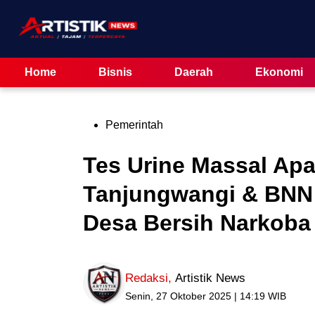
Skip
to
content
Home
Bisnis
Daerah
Ekonomi
Posted
Pemerintah
in
Tes Urine Massal Ap
Tanjungwangi & BNN
Desa Bersih Narkoba
Redaksi
,
Artistik News
Senin, 27 Oktober 2025 | 14:19 WIB