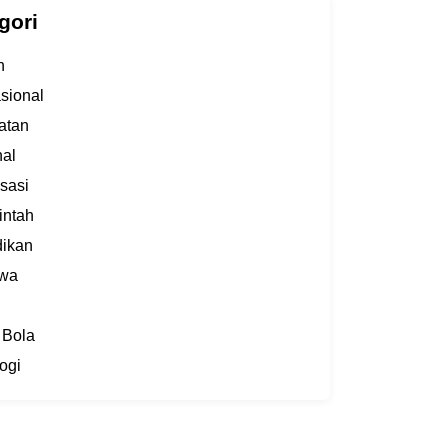
gori
h
asional
atan
al
sasi
intah
dikan
iwa
 Bola
ogi