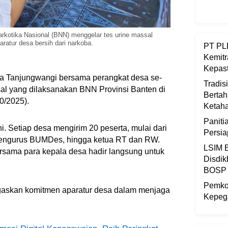
kotika Nasional (BNN) menggelar tes urine massal
atur desa bersih dari narkoba.
PT PLB
Kemitr
Kepast
a Tanjungwangi bersama perangkat desa se-
Tradis
al yang dilaksanakan BNN Provinsi Banten di
Bertah
10/2025).
Ketaha
Panit
. Setiap desa mengirim 20 peserta, mulai dari
Persi
pengurus BUMDes, hingga ketua RT dan RW.
LSIM B
rsama para kepala desa hadir langsung untuk
Disdik
BOSP
Pemkot
gaskan komitmen aparatur desa dalam menjaga
Kepega