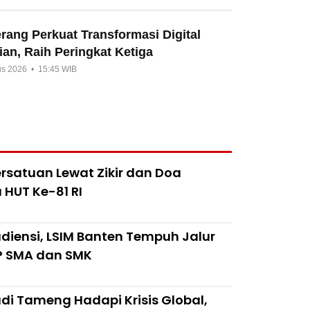
ang Perkuat Transformasi Digital
an, Raih Peringkat Ketiga
us 2026 • 15:45 WIB
rsatuan Lewat Zikir dan Doa
HUT Ke-81 RI
iensi, LSIM Banten Tempuh Jalur
SP SMA dan SMK
i Tameng Hadapi Krisis Global,