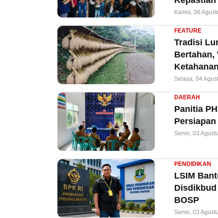
Kamis, 06 Agust
FEATURE
Tradisi L
Bertahan,
Ketahanan
Selasa, 04 Agus
DAERAH
Panitia P
Persiapan
Senin, 03 Agust
PENDIDIKAN
LSIM Bant
Disdikbud
BOSP
Senin, 03 Agust