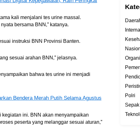
masi Digital Kepegawaian, Raih Peringkat
Kate
ama kali menjalani tes urine massal.
Daera
nyata bersama BNN,” katanya.
Intern
Keseh
uai instruksi BNN Provinsi Banten.
Nasion
ang sesuai arahan BNN,” jelasnya.
Organi
Pemer
nyampaikan bahwa tes urine ini menjadi
Pendi
Perist
Polri
rkan Bendera Merah Putih Selama Agustus
Sepak
Teknol
i kegiatan ini. BNN akan menyampaikan
roses peserta yang melanggar sesuai aturan,”